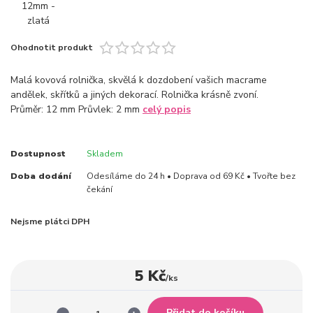
Ohodnotit produkt
Malá kovová rolnička, skvělá k dozdobení vašich macrame
andělek, skřítků a jiných dekorací. Rolnička krásně zvoní.
Průměr: 12 mm Průvlek: 2 mm
celý popis
Dostupnost
Skladem
Doba dodání
Odesíláme do 24 h • Doprava od 69 Kč • Tvořte bez
čekání
Nejsme plátci DPH
5 Kč
/
ks
Přidat do košíku