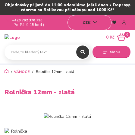
Objednávky přijaté do 11:00 odesíláme ještě dnes • Doprava
zdarma na Balíkovnu při nákupu nad 1000 Kč*
+420 792 370 790
CZK
(Po-Pá, 9-15 hod.)
0
0 Kč
Menu
VÁNOCE
Rolnička 12mm - zlatá
Rolnička 12mm - zlatá