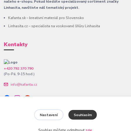
našeho e-shopu. Pokud hledáte specializovaný sortiment značky
Linhasita, navštivte náš tematický projekt.
Kafanta.sk – kreativní materiál pro Slovensko
Linhasita.cz – specialista na voskované šňůry Linhasita
Kontakty
+420 792 370 790
(Po-Pá, 9-15 hod.)
info@kafanta.cz
Nastavení
Souhlasím
www.kafanta.cz. Všechna práva vyhrazena.
Souhlas můžete odmítnout
zde
.