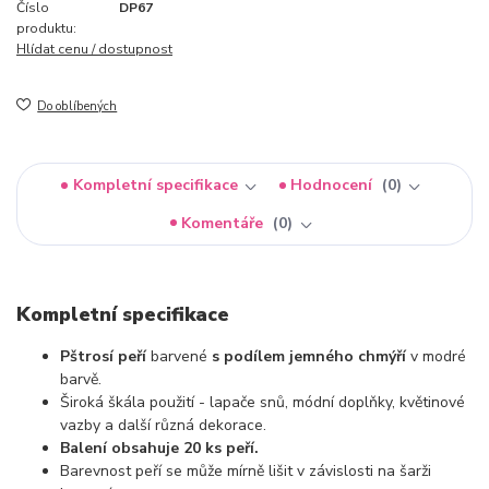
Číslo
DP67
produktu:
Hlídat cenu / dostupnost
Do oblíbených
Kompletní specifikace
Hodnocení
0
Komentáře
0
Kompletní specifikace
Pštrosí peří
barvené
s podílem jemného chmýří
v modré
barvě.
Široká škála použití - lapače snů, módní doplňky, květinové
vazby a další různá dekorace.
Balení obsahuje 20 ks peří.
Barevnost peří se může mírně lišit v závislosti na šarži