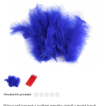
Ohodnotit produkt
Pštrosí peří barvené s podílem jemného chmýří v modré barvě.