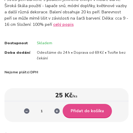
Široká škála použití - lapače snů, módní doplňky, květinové vazby
a další různá dekorace. Balení obsahuje 20 ks peří. Barevnost
peří se může mírně lišit v závislosti na šarži barvení. Délka: cca 9 -
16 cm Složení: 100% peří
celý popis
Dostupnost
Skladem
Doba dodání
Odesíláme do 24 h • Doprava od 69 Kč • Tvořte bez
čekání
Nejsme plátci DPH
25 Kč
/
ks
Přidat do košíku