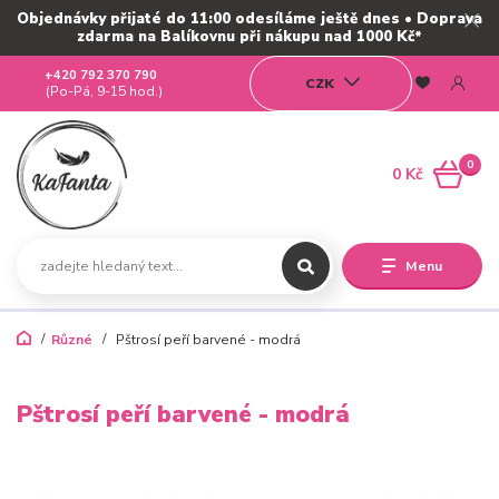
Objednávky přijaté do 11:00 odesíláme ještě dnes • Doprava
zdarma na Balíkovnu při nákupu nad 1000 Kč*
+420 792 370 790
CZK
(Po-Pá, 9-15 hod.)
0
0 Kč
Menu
Různé
Pštrosí peří barvené - modrá
Pštrosí peří barvené - modrá