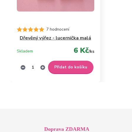
7 hodnocení
Dřevěný výřez - lucernička malá
6 Kč
Skladem
/
ks
Přidat do košíku
Doprava ZDARMA