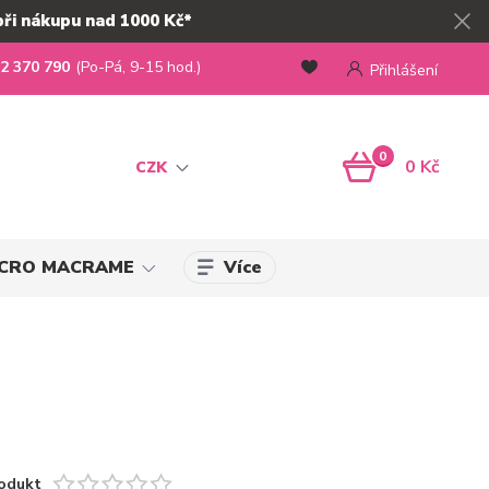
při nákupu nad 1000 Kč*
2 370 790
(Po-Pá, 9-15 hod.)
Přihlášení
0
0 Kč
CZK
Více
MICRO MACRAME
odukt