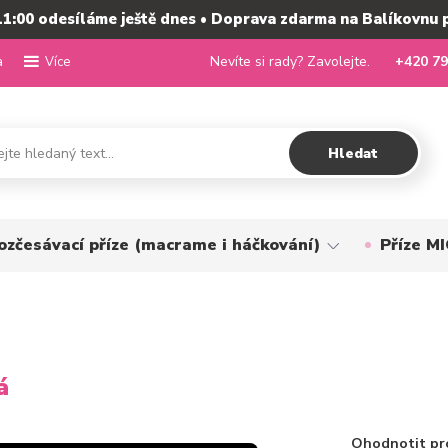
11:00 odesíláme ještě dnes • Doprava zdarma na Balíkovnu 
a
Nevíte si rady? Zavolejte.
+420 79
Více
Hledat
ozčesávací příze (macrame i háčkování)
Příze 
á
Ohodnotit pr