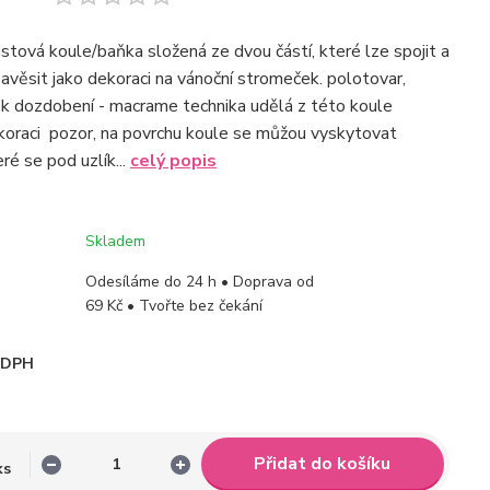
stová koule/baňka složená ze dvou částí, které lze spojit a
avěsit jako dekoraci na vánoční stromeček. polotovar,
n k dozdobení - macrame technika udělá z této koule
oraci pozor, na povrchu koule se můžou vyskytovat
ré se pod uzlík...
celý popis
Skladem
Odesíláme do 24 h • Doprava od
69 Kč • Tvořte bez čekání
i DPH
Přidat do košíku
ks