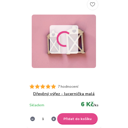
7 hodnocení
Dřevěný výřez - lucernička malá
6 Kč
Skladem
/
ks
Přidat do košíku