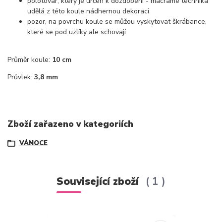
polotovar, který je určen k dozdobení - macrame technika
udělá z této koule nádhernou dekoraci
pozor, na povrchu koule se můžou vyskytovat škrábance,
které se pod uzlíky ale schovají
Průměr koule:
10 cm
Průvlek:
3,8 mm
Zboží zařazeno v kategoriích
VÁNOCE
Související zboží
1