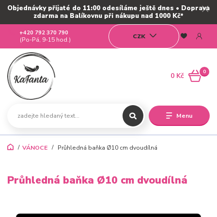
Objednávky přijaté do 11:00 odesíláme ještě dnes • Doprava
zdarma na Balíkovnu při nákupu nad 1000 Kč*
+420 792 370 790
CZK
(Po-Pá, 9-15 hod.)
0
0 Kč
Menu
VÁNOCE
Průhledná baňka Ø10 cm dvoudílná
Průhledná baňka Ø10 cm dvoudílná