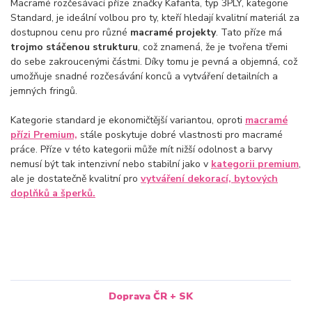
Macramé rozčesávací příze značky Kafanta, typ 3PLY, kategorie
Standard, je ideální volbou pro ty, kteří hledají kvalitní materiál za
dostupnou cenu pro různé
macramé projekty
. Tato příze má
trojmo stáčenou strukturu
, což znamená, že je tvořena třemi
do sebe zakroucenými částmi. Díky tomu je pevná a objemná, což
umožňuje snadné rozčesávání konců a vytváření detailních a
jemných fringů.
Kategorie standard je ekonomičtější variantou, oproti
macramé
přízi Premium,
stále poskytuje dobré vlastnosti pro macramé
práce. Příze v této kategorii může mít nižší odolnost a barvy
nemusí být tak intenzivní nebo stabilní jako v
kategorii premium
,
ale je dostatečně kvalitní pro
vytváření dekorací, bytových
doplňků a šperků.
Doprava ČR + SK