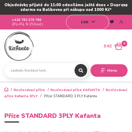
Objednávky přijaté do 11:00 odesíláme ještě dnes • Doprava
zdarma na Balíkovnu při nákupu nad 1000 Kč*
+420 792 370 790
CZK
(Po-Pá, 9-15 hod.)
0
0 Kč
Menu
Rozčesávací příze
Rozčesávací příze KAFANTA
Rozčesávací
příze Kafanta 3PLY
Příze STANDARD 3 PLY Kafanta
Příze STANDARD 3PLY Kafanta