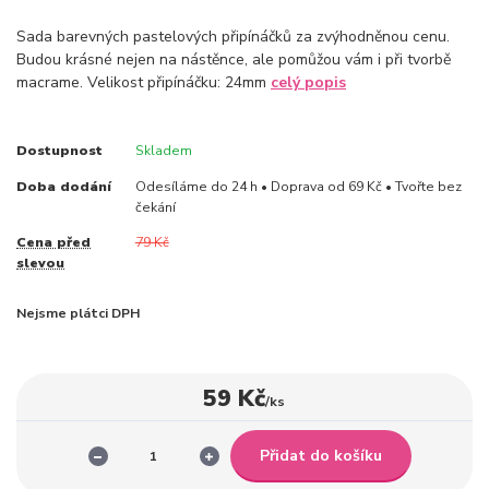
Sada barevných pastelových připínáčků za zvýhodněnou cenu.
Budou krásné nejen na nástěnce, ale pomůžou vám i při tvorbě
macrame. Velikost připínáčku: 24mm
celý popis
Dostupnost
Skladem
Doba dodání
Odesíláme do 24 h • Doprava od 69 Kč • Tvořte bez
čekání
Cena před
79 Kč
slevou
Nejsme plátci DPH
59 Kč
/
ks
Přidat do košíku