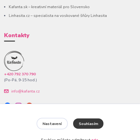
Kafanta.sk – kreativní materiál pro Slovensko
Linhasita.cz – specialista na voskované šňůry Linhasita
Kontakty
+420 792 370 790
(Po-Pá, 9-15 hod.)
info@kafanta.cz
Nastavení
Souhlasím
www.kafanta.cz. Všechna práva vyhrazena.
Souhlas můžete odmítnout
zde
.