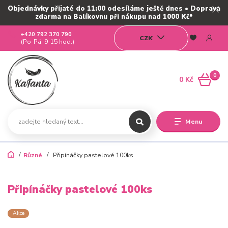
Objednávky přijaté do 11:00 odesíláme ještě dnes • Doprava
zdarma na Balíkovnu při nákupu nad 1000 Kč*
+420 792 370 790
CZK
(Po-Pá, 9-15 hod.)
0
0 Kč
Menu
Různé
Připínáčky pastelové 100ks
Připínáčky pastelové 100ks
Akce