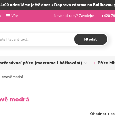
11:00 odesíláme ještě dnes • Doprava zdarma na Balíkovnu 
a
Nevíte si rady? Zavolejte.
+420 79
Více
Hledat
ozčesávací příze (macrame i háčkování)
Příze 
- tmavě modrá
avě modrá
Ohodnotit pr