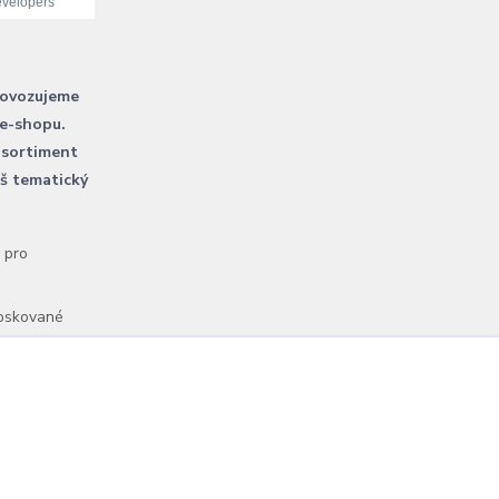
rovozujeme
 e-shopu.
 sortiment
áš tematický
l pro
voskované
Vytvořeno na
Eshop-rychle.cz