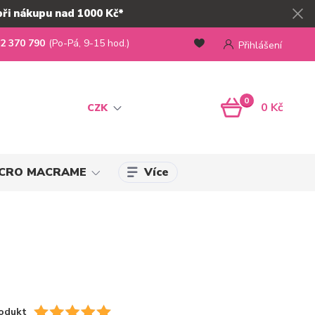
při nákupu nad 1000 Kč*
2 370 790
(Po-Pá, 9-15 hod.)
Přihlášení
0
0 Kč
CZK
Více
MICRO MACRAME
odukt