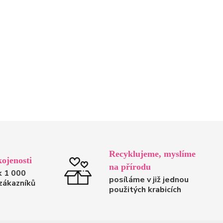
Recyklujeme, myslíme
ojenosti
na přírodu
k 1 000
posíláme v již jednou
zákazníků
použitých krabicích