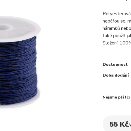
Polyesterová š
nepářou se, m
náramků nebo 
také použít j
Složení: 100
Dostupnost
Doba dodání
Nejsme plátc
55 Kč
/