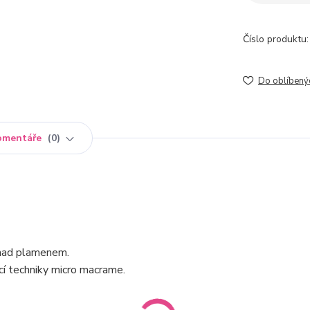
Číslo produktu:
Do oblíbený
omentáře
0
t nad plamenem.
í techniky micro macrame.