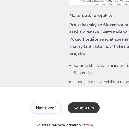
Naše další projekty
Pro zákazníky ze Slovenska p
také slovenskou verzi našeho
Pokud hledáte specializovaný
značky Linhasita, navštivte n
projekt.
Kafanta.sk – kreativní materiá
Slovensko
Linhasita.cz – specialista na 
šňůry Linhasita
Nastavení
Souhlasím
Souhlas můžete odmítnout
zde
.