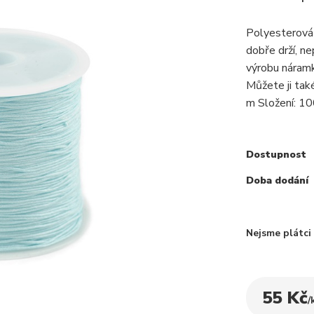
Polyesterová 
dobře drží, n
výrobu náramk
Můžete ji tak
m Složení: 10
Dostupnost
Doba dodání
Nejsme plátc
55 Kč
/