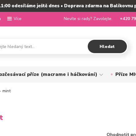
11:00 odesíláme ještě dnes • Doprava zdarma na Balíkovnu 
a
Nevíte si rady? Zavolejte.
+420 79
Více
Hledat
ozčesávací příze (macrame i háčkování)
Příze 
- mint
t
Ohodnotit pr