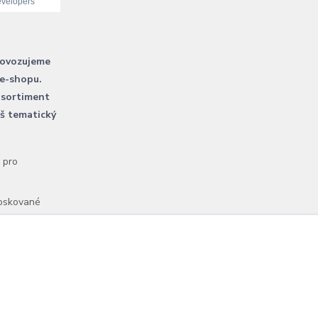
rovozujeme
 e-shopu.
 sortiment
áš tematický
l pro
voskované
Vytvořeno na
Eshop-rychle.cz