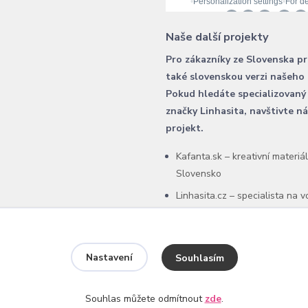
Naše další projekty
Pro zákazníky ze Slovenska p
také slovenskou verzi našeho
Pokud hledáte specializovaný
značky Linhasita, navštivte n
projekt.
Kafanta.sk – kreativní materiá
Slovensko
Linhasita.cz – specialista na 
šňůry Linhasita
Nastavení
Souhlasím
Souhlas můžete odmítnout
zde
.