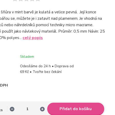
šňůra v mint barvě je kulatá a velice pevná. Její konce
epářou se, můžete je i zatavit nad plamenem. Je vhodná na
ů nebo náhrdelníků pomocí techniky micro macrame.
é použít jako návlekový materiál. Průměr: 0,5 mm Návin: 25
0% polyes...
celý popis
Skladem
Odesíláme do 24 h • Doprava od
69 Kč • Tvořte bez čekání
i DPH
Přidat do košíku
ks