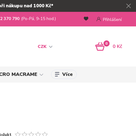
při nákupu nad 1000 Kč*
2 370 790
(Po-Pá, 9-15 hod.)
Přihlášení
0
0 Kč
CZK
Více
MICRO MACRAME
odukt