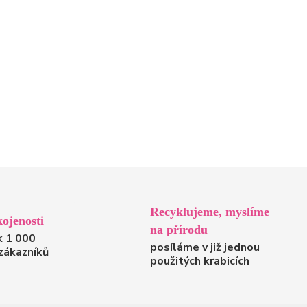
Recyklujeme, myslíme
ojenosti
na přírodu
k 1 000
posíláme v již jednou
zákazníků
použitých krabicích