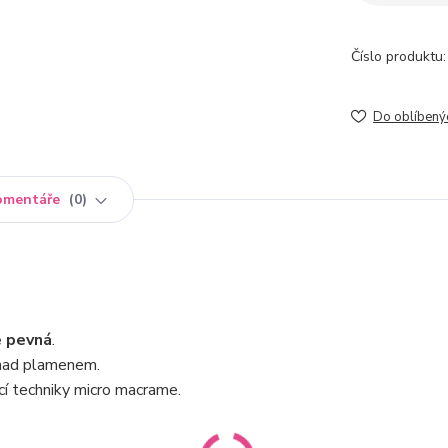
Číslo produktu:
Do oblíbený
omentáře
0
e pevná
.
t nad plamenem.
í techniky micro macrame.