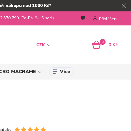
při nákupu nad 1000 Kč*
2 370 790
(Po-Pá, 9-15 hod.)
Přihlášení
0
0 Kč
CZK
Více
MICRO MACRAME
odukt