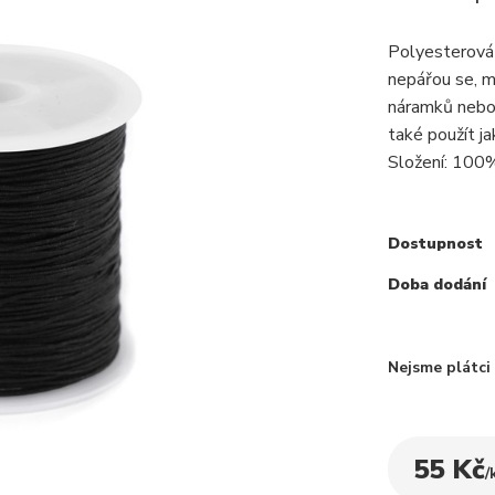
Polyesterová š
nepářou se, m
náramků nebo 
také použít j
Složení: 100
Dostupnost
Doba dodání
Nejsme plátc
55 Kč
/