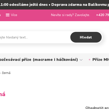
11:00 odesíláme ještě dnes • Doprava zdarma na Balíkovnu 
a
Nevíte si rady? Zavolejte.
+420 79
Více
Hledat
ozčesávací příze (macrame i háčkování)
Příze 
- černá
ná
Ohodnotit pr