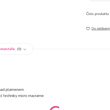
Číslo produktu:
Do oblíbený
omentáře
0
t nad plamenem.
í techniky micro macrame.