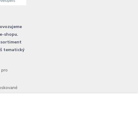
rovozujeme
 e-shopu.
 sortiment
áš tematický
l pro
voskované
Vytvořeno na
Eshop-rychle.cz