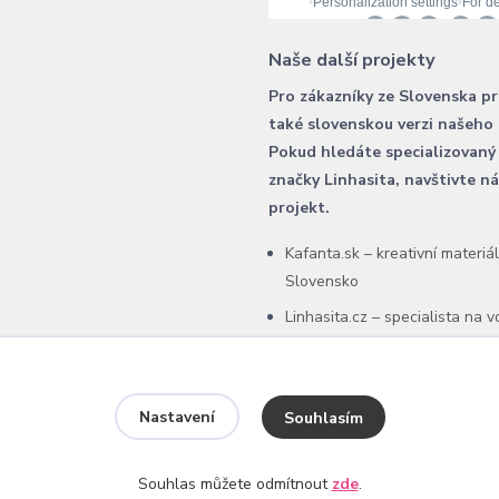
Naše další projekty
Pro zákazníky ze Slovenska p
také slovenskou verzi našeho
Pokud hledáte specializovaný
značky Linhasita, navštivte n
projekt.
Kafanta.sk – kreativní materiá
Slovensko
Linhasita.cz – specialista na 
šňůry Linhasita
Nastavení
Souhlasím
Souhlas můžete odmítnout
zde
.