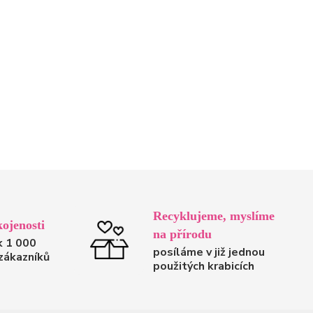
Recyklujeme, myslíme
ojenosti
na přírodu
k 1 000
posíláme v již jednou
zákazníků
použitých krabicích