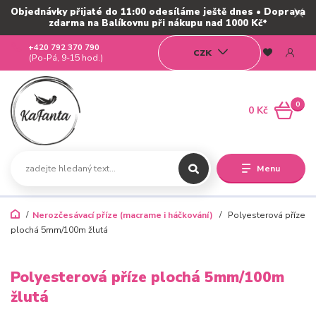
Objednávky přijaté do 11:00 odesíláme ještě dnes • Doprava
zdarma na Balíkovnu při nákupu nad 1000 Kč*
+420 792 370 790
CZK
(Po-Pá, 9-15 hod.)
0
0 Kč
Menu
Nerozčesávací příze (macrame i háčkování)
Polyesterová příze
plochá 5mm/100m žlutá
Polyesterová příze plochá 5mm/100m
žlutá