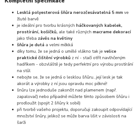
Kompletní specifikace
Lesklá polyesterová šňůra nerozčesávatelná 5 mm
ve
žluté barvě
je ideální pro tvorbu krásných
háčkovaných kabelek,
prostírání, košíčků,
ale také různých
macrame dekorací
jako třeba
závěs na květiny
šňůra je dutá
a velmi měkká
díky tomu, že se jedná o umělé vlákno tak je
velice
praktické čištění výrobků
z ní - stačí otřít navlhčeným
hadříkem - obzvláště je tedy perfektní pro výrobu prostírání
na stůl
nebojte se, že se jedná o lesklou šňůru...její lesk je tak
akorát a výrobky z ní jsou opravdu moc pěkné!
šnůru lze jednoduše zakončit nad plamenem (např.
zapalovač) nebo případně můžete tímto způsobem šňůru i
prodloužit (spojit 2 šňůry k sobě)
při tvorbě vašeho projektu, doporučuji zakoupit odpovídající
množství šnůry, jelikož se může barva lišit v závislosti na
šarži