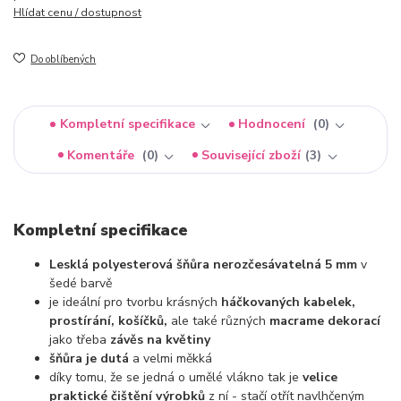
Hlídat cenu / dostupnost
Do oblíbených
Kompletní specifikace
Hodnocení
0
Komentáře
0
Související zboží
3
Kompletní specifikace
Lesklá polyesterová šňůra nerozčesávatelná 5 mm
v
šedé barvě
je ideální pro tvorbu krásných
háčkovaných kabelek,
prostírání, košíčků,
ale také různých
macrame dekorací
jako třeba
závěs na květiny
šňůra je dutá
a velmi měkká
díky tomu, že se jedná o umělé vlákno tak je
velice
praktické čištění výrobků
z ní - stačí otřít navlhčeným