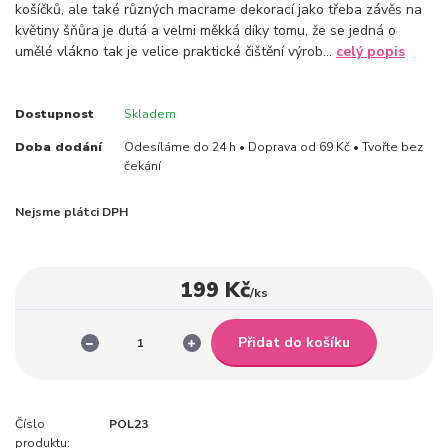
košíčků, ale také různých macrame dekorací jako třeba závěs na
květiny šňůra je dutá a velmi měkká díky tomu, že se jedná o
umělé vlákno tak je velice praktické čištění výrob...
celý popis
Dostupnost
Skladem
Doba dodání
Odesíláme do 24 h • Doprava od 69 Kč • Tvořte bez
čekání
Nejsme plátci DPH
199 Kč
/
ks
Přidat do košíku
Číslo
POL23
produktu: