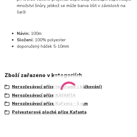
množství šnůry, jelikož se může barva lišit v závislosti na
šarži
Návin:
100m
Složení:
100% polyester
doporučený háček 5-10mm
Zboží zařazeno v kategoriích
Nerozčesávací příze (macrame i háčkování)
Nerozčesávací příze KAFANTA
Nerozčesávací příze KaFanta - 5 mm
Polyesterové ploché příze Kafanta