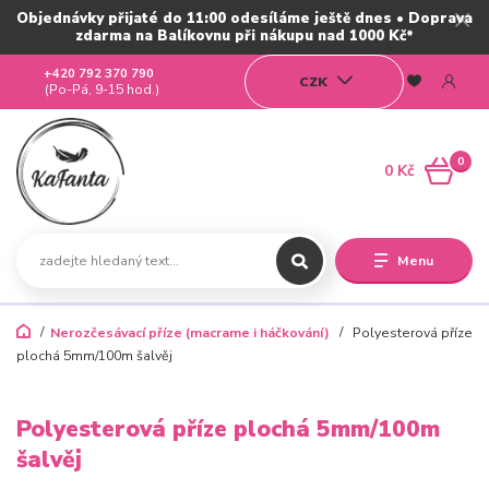
Objednávky přijaté do 11:00 odesíláme ještě dnes • Doprava
zdarma na Balíkovnu při nákupu nad 1000 Kč*
+420 792 370 790
CZK
(Po-Pá, 9-15 hod.)
0
0 Kč
Menu
Nerozčesávací příze (macrame i háčkování)
Polyesterová příze
plochá 5mm/100m šalvěj
Polyesterová příze plochá 5mm/100m
šalvěj