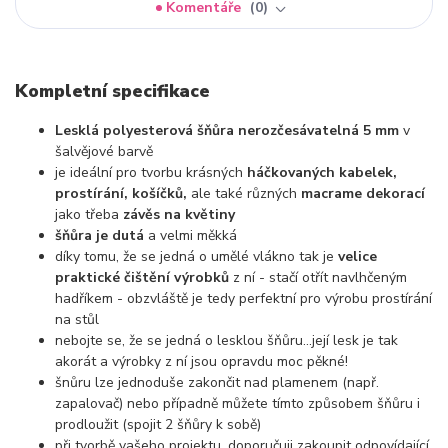
Komentáře
0
Kompletní specifikace
Lesklá polyesterová šňůra nerozčesávatelná 5 mm
v
šalvějové barvě
je ideální pro tvorbu krásných
háčkovaných kabelek,
prostírání, košíčků,
ale také různých
macrame dekorací
jako třeba
závěs na květiny
šňůra je dutá
a velmi měkká
díky tomu, že se jedná o umělé vlákno tak je
velice
praktické čištění výrobků
z ní - stačí otřít navlhčeným
hadříkem - obzvláště je tedy perfektní pro výrobu prostírání
na stůl
nebojte se, že se jedná o lesklou šňůru...její lesk je tak
akorát a výrobky z ní jsou opravdu moc pěkné!
šnůru lze jednoduše zakončit nad plamenem (např.
zapalovač) nebo případně můžete tímto způsobem šňůru i
prodloužit (spojit 2 šňůry k sobě)
při tvorbě vašeho projektu, doporučuji zakoupit odpovídající