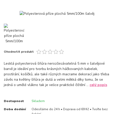
Ohodnotit produkt
Lesklá polyesterová šňůra nerozčesávatelná 5 mm v šalvějové
barvě je ideální pro tvorbu krásných háčkovaných kabelek,
prostírání, košíčků, ale také různých macrame dekorací jako třeba
závěs na květiny šňůra je dutá a velmi měkká díky tomu, že se
jedná o umělé vlákno tak je velice praktické čištění ...
celý popis
Dostupnost
Skladem
Doba dodání
Odesíláme do 24 h • Doprava od 69 Kč • Tvořte bez
čekání