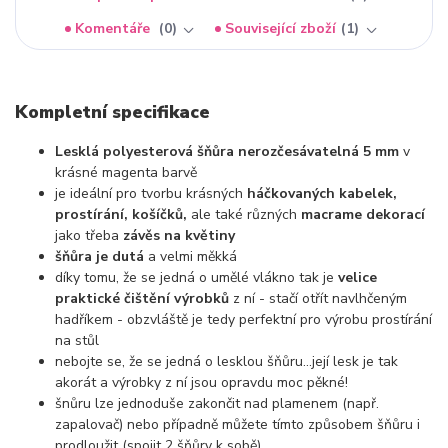
Komentáře
0
Související zboží
1
Kompletní specifikace
Lesklá polyesterová šňůra nerozčesávatelná 5 mm
v
krásné magenta barvě
je ideální pro tvorbu krásných
háčkovaných kabelek,
prostírání, košíčků,
ale také různých
macrame dekorací
jako třeba
závěs na květiny
šňůra je dutá
a velmi měkká
díky tomu, že se jedná o umělé vlákno tak je
velice
praktické čištění výrobků
z ní - stačí otřít navlhčeným
hadříkem - obzvláště je tedy perfektní pro výrobu prostírání
na stůl
nebojte se, že se jedná o lesklou šňůru...její lesk je tak
akorát a výrobky z ní jsou opravdu moc pěkné!
šnůru lze jednoduše zakončit nad plamenem (např.
zapalovač) nebo případně můžete tímto způsobem šňůru i
prodloužit (spojit 2 šňůry k sobě)