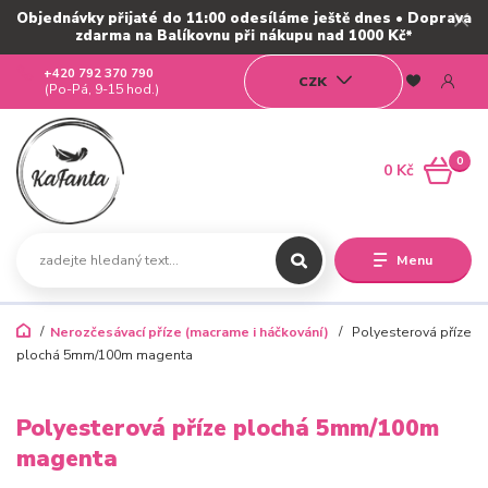
Objednávky přijaté do 11:00 odesíláme ještě dnes • Doprava
zdarma na Balíkovnu při nákupu nad 1000 Kč*
+420 792 370 790
CZK
(Po-Pá, 9-15 hod.)
0
0 Kč
Menu
Nerozčesávací příze (macrame i háčkování)
Polyesterová příze
plochá 5mm/100m magenta
Polyesterová příze plochá 5mm/100m
magenta