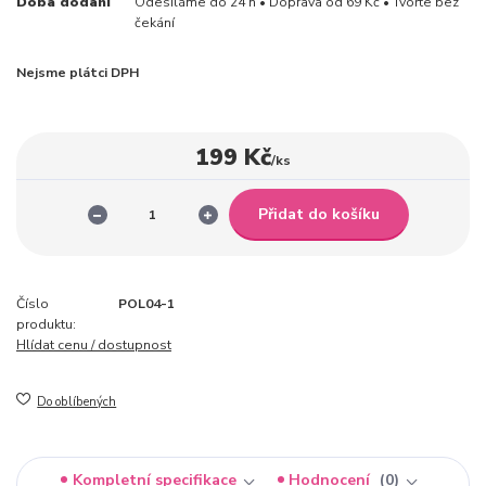
Doba dodání
Odesíláme do 24 h • Doprava od 69 Kč • Tvořte bez
čekání
Nejsme plátci DPH
199 Kč
/
ks
Přidat do košíku
Číslo
POL04-1
produktu:
Hlídat cenu / dostupnost
Do oblíbených
Kompletní specifikace
Hodnocení
0