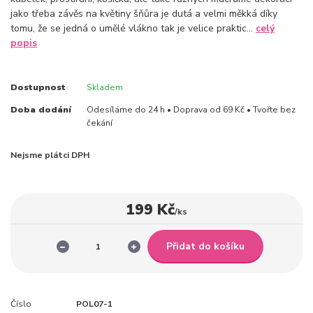
jako třeba závěs na květiny šňůra je dutá a velmi měkká díky
tomu, že se jedná o umělé vlákno tak je velice praktic...
celý
popis
Dostupnost
Skladem
Doba dodání
Odesíláme do 24 h • Doprava od 69 Kč • Tvořte bez
čekání
Nejsme plátci DPH
199 Kč
/
ks
Přidat do košíku
Číslo
POL07-1