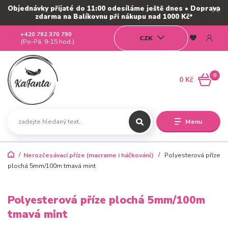
Objednávky přijaté do 11:00 odesíláme ještě dnes • Doprava
zdarma na Balíkovnu při nákupu nad 1000 Kč*
+420 792 370 790
CZK
(Po-Pá, 9-15 hod.)
0
0 Kč
Menu
Nerozčesávací příze (macrame i háčkování)
Polyesterová příze
plochá 5mm/100m tmavá mint
Polyesterová příze plochá 5mm/100m
tmavá mint