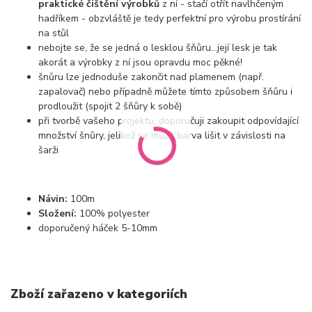
praktické čištění výrobků
z ní - stačí otřít navlhčeným
hadříkem - obzvláště je tedy perfektní pro výrobu prostírání
na stůl
nebojte se, že se jedná o lesklou šňůru...její lesk je tak
akorát a výrobky z ní jsou opravdu moc pěkné!
šnůru lze jednoduše zakončit nad plamenem (např.
zapalovač) nebo případně můžete tímto způsobem šňůru i
prodloužit (spojit 2 šňůry k sobě)
při tvorbě vašeho projektu, doporučuji zakoupit odpovídající
množství šnůry, jelikož se může barva lišit v závislosti na
šarži
Návin:
100m
Složení:
100% polyester
doporučený háček 5-10mm
Zboží zařazeno v kategoriích