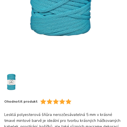
Ohodnotit produkt
Lesklá polyesterová šňůra nerozčesávatelná 5 mm v krásné
tmavé mintové barvě je ideální pro tvorbu krásných háčkovaných
kabelek, prostírání, košíčků, ale také různých macrame dekorací