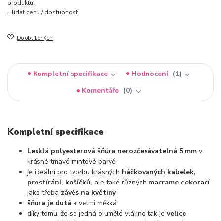
produktu:
Hlídat cenu / dostupnost
Do oblíbených
Kompletní specifikace
Hodnocení
1
Komentáře
0
Kompletní specifikace
Lesklá polyesterová šňůra nerozčesávatelná 5 mm
v
krásné tmavé mintové barvě
je ideální pro tvorbu krásných
háčkovaných kabelek,
prostírání, košíčků,
ale také různých
macrame dekorací
jako třeba
závěs na květiny
šňůra je dutá
a velmi měkká
díky tomu, že se jedná o umělé vlákno tak je
velice