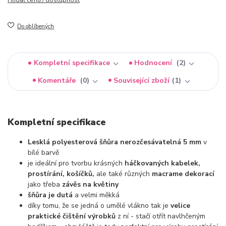
Do oblíbených
Kompletní specifikace
Hodnocení
2
Komentáře
0
Související zboží
1
Kompletní specifikace
Lesklá polyesterová šňůra nerozčesávatelná 5 mm
v
bílé barvě
je ideální pro tvorbu krásných
háčkovaných kabelek,
prostírání, košíčků,
ale také různých
macrame dekorací
jako třeba
závěs na květiny
šňůra je dutá
a velmi měkká
díky tomu, že se jedná o umělé vlákno tak je
velice
praktické čištění výrobků
z ní - stačí otřít navlhčeným