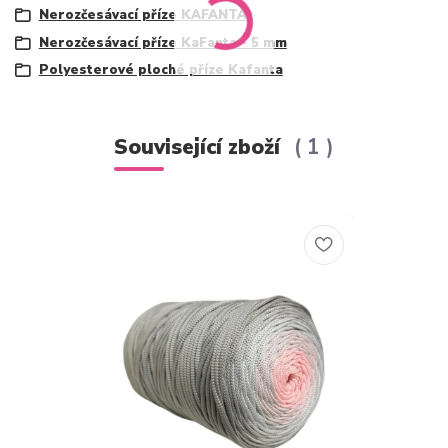
Nerozčesávací příze KAFANTA
Nerozčesávací příze KaFanta - 5 mm
Polyesterové ploché příze Kafanta
Související zboží
1