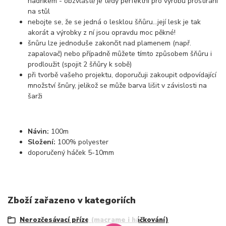
hadříkem - obzvláště je tedy perfektní pro výrobu prostírání
na stůl
nebojte se, že se jedná o lesklou šňůru...její lesk je tak
akorát a výrobky z ní jsou opravdu moc pěkné!
šnůru lze jednoduše zakončit nad plamenem (např.
zapalovač) nebo případně můžete tímto způsobem šňůru i
prodloužit (spojit 2 šňůry k sobě)
při tvorbě vašeho projektu, doporučuji zakoupit odpovídající
množství šnůry, jelikož se může barva lišit v závislosti na
šarži
Návin:
100m
Složení:
100% polyester
doporučený háček 5-10mm
Zboží zařazeno v kategoriích
Nerozčesávací příze (macrame i háčkování)