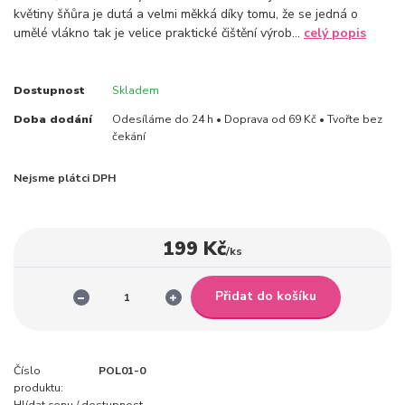
květiny šňůra je dutá a velmi měkká díky tomu, že se jedná o
umělé vlákno tak je velice praktické čištění výrob...
celý popis
Dostupnost
Skladem
Doba dodání
Odesíláme do 24 h • Doprava od 69 Kč • Tvořte bez
čekání
Nejsme plátci DPH
199 Kč
/
ks
Přidat do košíku
Číslo
POL01-0
produktu:
Hlídat cenu / dostupnost