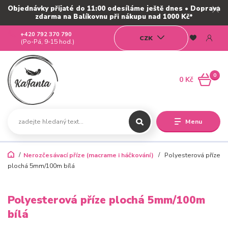
Objednávky přijaté do 11:00 odesíláme ještě dnes • Doprava
zdarma na Balíkovnu při nákupu nad 1000 Kč*
+420 792 370 790
CZK
(Po-Pá, 9-15 hod.)
0
0 Kč
Menu
Nerozčesávací příze (macrame i háčkování)
Polyesterová příze
plochá 5mm/100m bílá
Polyesterová příze plochá 5mm/100m
bílá