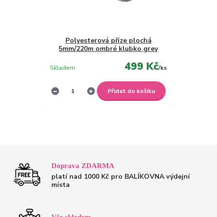
Polyesterová příze plochá
5mm/220m ombré klubko grey
499 Kč
Skladem
/
ks
Přidat do košíku
Doprava ZDARMA
platí nad 1000 Kč pro BALÍKOVNA výdejní
místa
Vše skladem