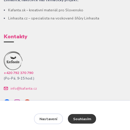
Linhasita, navštivte náš tematický projekt.
Kafanta.sk – kreativní materiál pro Slovensko
Linhasita.cz – specialista na voskované šňůry Linhasita
Kontakty
+420 792 370 790
(Po-Pá, 9-15 hod.)
info@kafanta.cz
Nastavení
Souhlasím
www.kafanta.cz. Všechna práva vyhrazena.