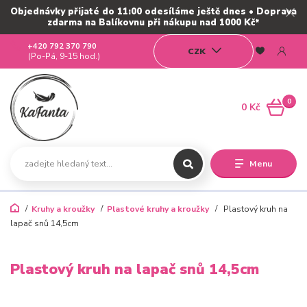
Objednávky přijaté do 11:00 odesíláme ještě dnes • Doprava
zdarma na Balíkovnu při nákupu nad 1000 Kč*
+420 792 370 790
CZK
(Po-Pá, 9-15 hod.)
0
0 Kč
Menu
Kruhy a kroužky
Plastové kruhy a kroužky
Plastový kruh na
lapač snů 14,5cm
Plastový kruh na lapač snů 14,5cm