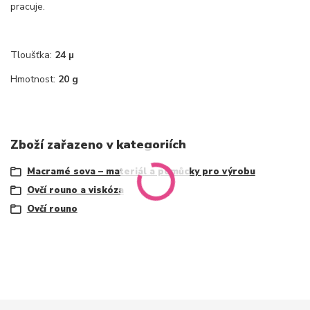
pracuje.
Tloušťka:
24 µ
Hmotnost:
20 g
Zboží zařazeno v kategoriích
Macramé sova – materiál a pomůcky pro výrobu
Ovčí rouno a viskóza
Ovčí rouno