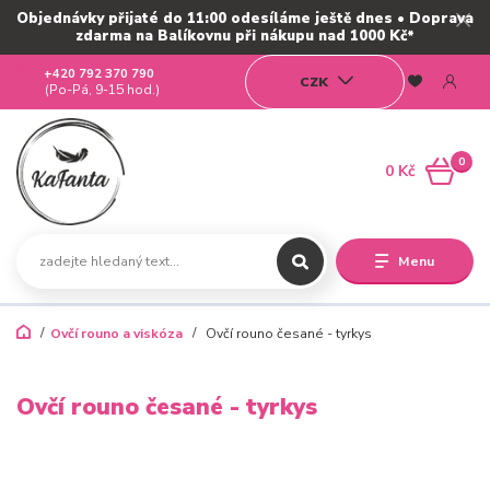
Objednávky přijaté do 11:00 odesíláme ještě dnes • Doprava
zdarma na Balíkovnu při nákupu nad 1000 Kč*
+420 792 370 790
CZK
(Po-Pá, 9-15 hod.)
0
0 Kč
Menu
Ovčí rouno a viskóza
Ovčí rouno česané - tyrkys
Ovčí rouno česané - tyrkys