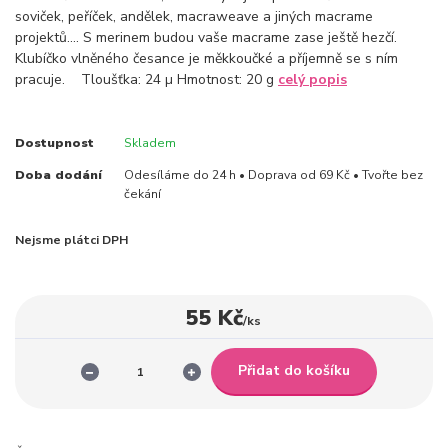
soviček, peříček, andělek, macraweave a jiných macrame
projektů.... S merinem budou vaše macrame zase ještě hezčí.
Klubíčko vlněného česance je měkkoučké a příjemně se s ním
pracuje. Tloušťka: 24 µ Hmotnost: 20 g
celý popis
Dostupnost
Skladem
Doba dodání
Odesíláme do 24 h • Doprava od 69 Kč • Tvořte bez
čekání
Nejsme plátci DPH
55 Kč
/
ks
Přidat do košíku