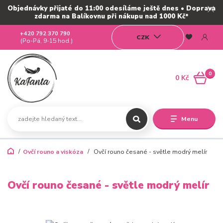
Objednávky přijaté do 11:00 odesíláme ještě dnes • Doprava
zdarma na Balíkovnu při nákupu nad 1000 Kč*
+420 792 370 790
CZK
(Po-Pá, 9-15 hod.)
0
0 Kč
Menu
Ovčí rouno a viskóza
Ovčí rouno česané - světle modrý melír
Ovčí rouno česané - světle modrý melír