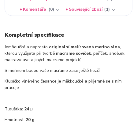
Komentáře
0
Související zboží
1
Kompletní specifikace
Jemňoučká a naprosto
originální melírovaná merino vlna
,
kterou využijete při tvorbě
macrame soviček
, peříček, andělek,
macraweave a jiných macrame projektů....
S merinem budou vaše macrame zase ještě hezčí.
Klubíčko vlněného česance je měkkoučké a příjemně se s ním
pracuje.
Tloušťka:
24 µ
Hmotnost:
20 g