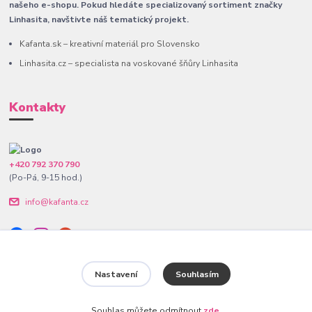
našeho e-shopu. Pokud hledáte specializovaný sortiment značky
Linhasita, navštivte náš tematický projekt.
Kafanta.sk – kreativní materiál pro Slovensko
Linhasita.cz – specialista na voskované šňůry Linhasita
Kontakty
+420 792 370 790
(Po-Pá, 9-15 hod.)
info@kafanta.cz
Nastavení
Souhlasím
www.kafanta.cz. Všechna práva vyhrazena.
Souhlas můžete odmítnout
zde
.