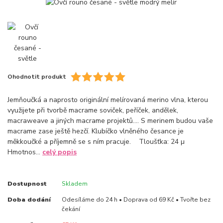
Ohodnotit produkt
Jemňoučká a naprosto originální melírovaná merino vlna, kterou
využijete při tvorbě macrame soviček, peříček, andělek,
macraweave a jiných macrame projektů.... S merinem budou vaše
macrame zase ještě hezčí. Klubíčko vlněného česance je
měkkoučké a příjemně se s ním pracuje. Tloušťka: 24 µ
Hmotnos...
celý popis
Dostupnost
Skladem
Doba dodání
Odesíláme do 24 h • Doprava od 69 Kč • Tvořte bez
čekání