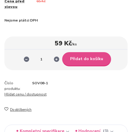
Cena před
65 Kč
slevou
Nejsme plátci DPH
59 Kč
/
ks
Přidat do košíku
Číslo
SOV08-1
produktu:
Hlídat cenu / dostupnost
Do oblíbených
Kompletní specifikace
Hodnocení
1