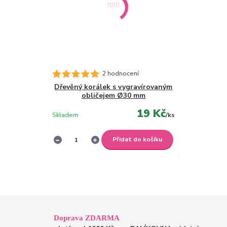
2 hodnocení
Dřevěný korálek s vygravírovaným
obličejem Ø30 mm
19 Kč
Skladem
/
ks
Přidat do košíku
Doprava ZDARMA