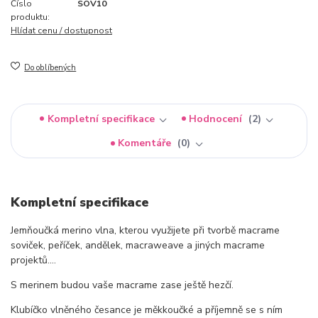
Číslo
SOV10
produktu:
Hlídat cenu / dostupnost
Do oblíbených
Kompletní specifikace
Hodnocení
2
Komentáře
0
Kompletní specifikace
Jemňoučká merino vlna, kterou využijete při tvorbě macrame
soviček, peříček, andělek, macraweave a jiných macrame
projektů....
S merinem budou vaše macrame zase ještě hezčí.
Klubíčko vlněného česance je měkkoučké a příjemně se s ním