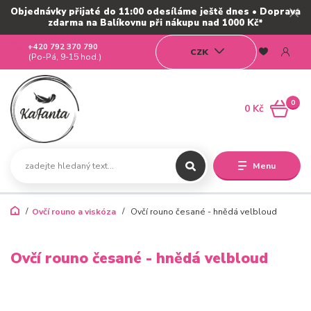
Objednávky přijaté do 11:00 odesíláme ještě dnes • Doprava
zdarma na Balíkovnu při nákupu nad 1000 Kč*
+420 792 370 790
CZK
(Po-Pá, 9-15 hod.)
0
0 Kč
Menu
Ovčí rouno a viskóza
Ovčí rouno česané - hnědá velbloud
Ovčí rouno česané - hnědá velbloud