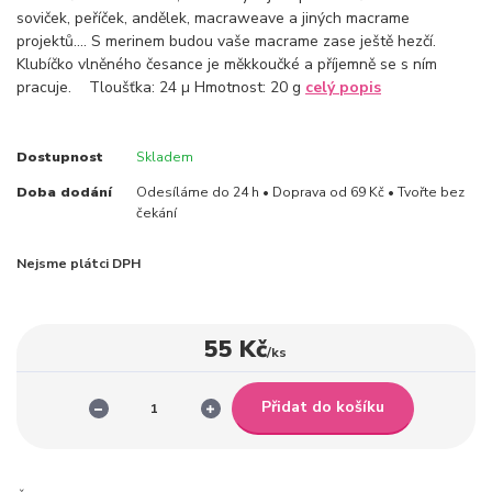
soviček, peříček, andělek, macraweave a jiných macrame
projektů.... S merinem budou vaše macrame zase ještě hezčí.
Klubíčko vlněného česance je měkkoučké a příjemně se s ním
pracuje. Tloušťka: 24 µ Hmotnost: 20 g
celý popis
Dostupnost
Skladem
Doba dodání
Odesíláme do 24 h • Doprava od 69 Kč • Tvořte bez
čekání
Nejsme plátci DPH
55 Kč
/
ks
Přidat do košíku