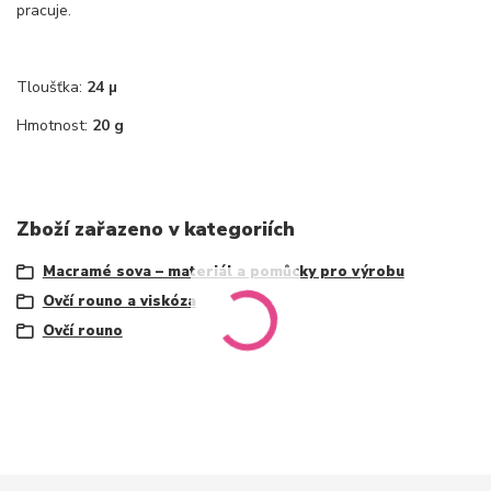
pracuje.
Tloušťka:
24 µ
Hmotnost:
20 g
Zboží zařazeno v kategoriích
Macramé sova – materiál a pomůcky pro výrobu
Ovčí rouno a viskóza
Ovčí rouno