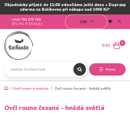
Objednávky přijaté do 11:00 odesíláme ještě dnes • Doprava
zdarma na Balíkovnu při nákupu nad 1000 Kč*
+420 792 370 790
CZK
(Po-Pá, 9-15 hod.)
0
0 Kč
Menu
Ovčí rouno a viskóza
Ovčí rouno česané - hnědá světlá
Ovčí rouno česané - hnědá světlá