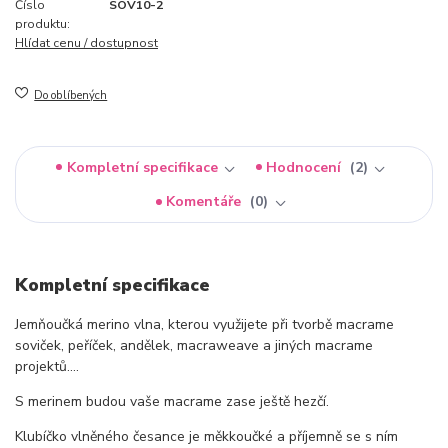
Číslo
SOV10-2
produktu:
Hlídat cenu / dostupnost
Do oblíbených
Kompletní specifikace
Hodnocení
2
Komentáře
0
Kompletní specifikace
Jemňoučká merino vlna, kterou využijete při tvorbě macrame
soviček, peříček, andělek, macraweave a jiných macrame
projektů....
S merinem budou vaše macrame zase ještě hezčí.
Klubíčko vlněného česance je měkkoučké a příjemně se s ním