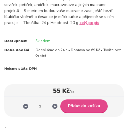
soviček, peříček, andělek, macraweave a jiných macrame
projektů.... S merinem budou vaše macrame zase ještě hezčí.
Klubíčko vlněného česance je měkkoučké a příjemně se s ním
pracuje. Tloušťka: 24 µ Hmotnost: 20 g
celý popis
Dostupnost
Skladem
Doba dodání
Odesíláme do 24 h • Doprava od 69 Kč • Tvořte bez
čekání
Nejsme plátci DPH
55 Kč
/
ks
Přidat do košíku