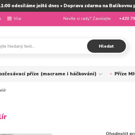
11:00 odesíláme ještě dnes • Doprava zdarma na Balíkovnu 
a
Nevíte si rady? Zavolejte.
+420 79
Více
Hledat
ozčesávací příze (macrame i háčkování)
Příze 
elír
ír
Ohodnotit pr