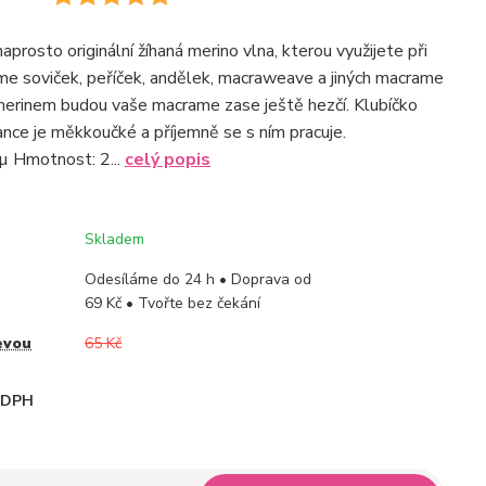
prosto originální žíhaná merino vlna, kterou využijete při
e soviček, peříček, andělek, macraweave a jiných macrame
S merinem budou vaše macrame zase ještě hezčí. Klubíčko
nce je měkkoučké a příjemně se s ním pracuje.
µ Hmotnost: 2...
celý popis
Skladem
Odesíláme do 24 h • Doprava od
69 Kč • Tvořte bez čekání
evou
65 Kč
i DPH