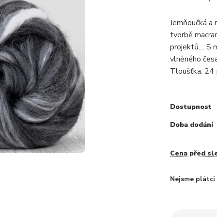
Jemňoučká a na
tvorbě macram
projektů.... 
vlněného česa
Tloušťka: 24 
Dostupnost
Doba dodání
Cena před sl
Nejsme plátc