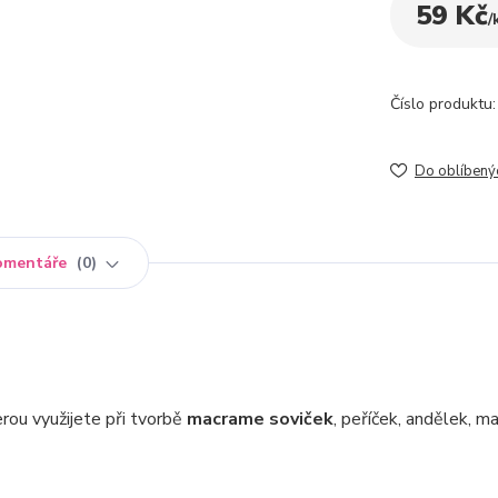
59 Kč
/
Číslo produktu:
Do oblíbený
omentáře
0
erou využijete při tvorbě
macrame soviček
, peříček, andělek, 