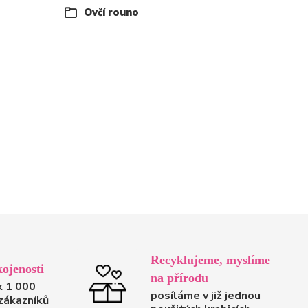
Ovčí rouno
Recyklujeme, myslíme
ojenosti
na přírodu
k 1 000
posíláme v již jednou
zákazníků