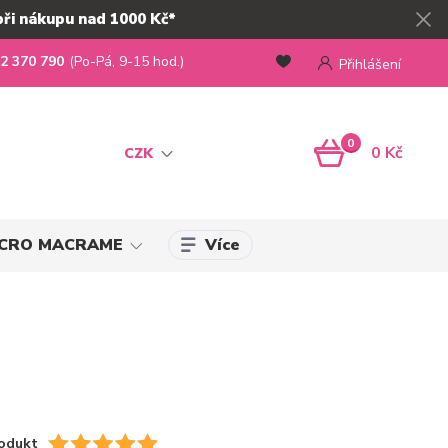
při nákupu nad 1000 Kč*
2 370 790
(Po-Pá, 9-15 hod.)
Přihlášení
0
0 Kč
CZK
Více
MICRO MACRAME
odukt