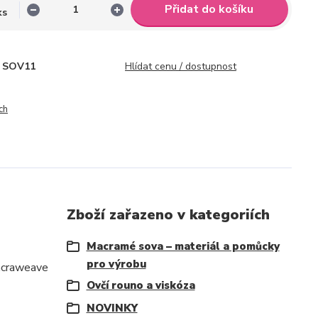
Přidat do košíku
ks
SOV11
Hlídat cenu / dostupnost
ch
Zboží zařazeno v kategoriích
Macramé sova – materiál a pomůcky
pro výrobu
macraweave
Ovčí rouno a viskóza
NOVINKY