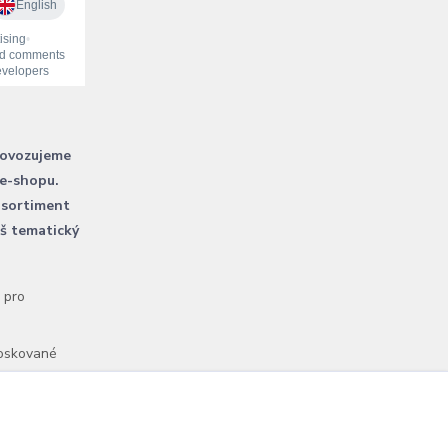
rovozujeme
 e-shopu.
 sortiment
áš tematický
l pro
voskované