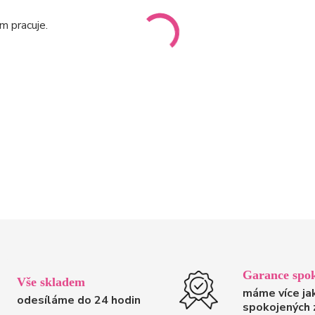
m pracuje.
Garance spok
Vše skladem
máme více ja
odesíláme do 24 hodin
spokojených 