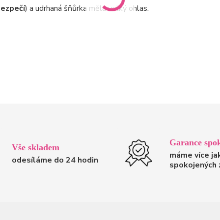
bezpečí
) a udrhaná šňůrka měla velký ohlas.
Garance spok
Vše skladem
máme více ja
odesíláme do 24 hodin
spokojených 