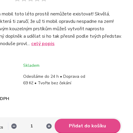
 mobil toto léto prostě nemůžete existovat! Skvělá,
 která ti zaručí, že už ti mobil opravdu nespadne na zem!
 tvým kouzelným prstíkům můžeš vytvořit naprosto
haný doplněk a udělat si ho tak přesně podle tvých představ.
dnoduše provl...
celý popis
Skladem
Odesíláme do 24 h • Doprava od
69 Kč • Tvořte bez čekání
i DPH
Přidat do košíku
ks