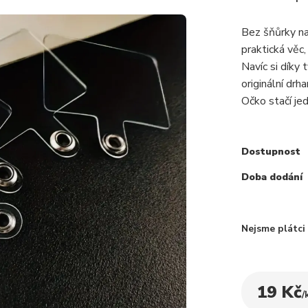
Bez šňůrky na
praktická věc,
Navíc si díky
originální dr
Očko stačí je
Dostupnost
Doba dodání
Nejsme plátc
19 Kč
/