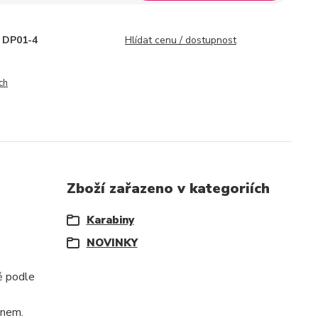
DP01-4
Hlídat cenu / dostupnost
ch
Zboží zařazeno v kategoriích
Karabiny
NOVINKY
ě podle
onem.