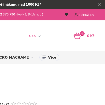
při nákupu nad 1000 Kč*
2 370 790
(Po-Pá, 9-15 hod.)
Přihlášení
0
0 Kč
CZK
Více
MICRO MACRAME
odukt