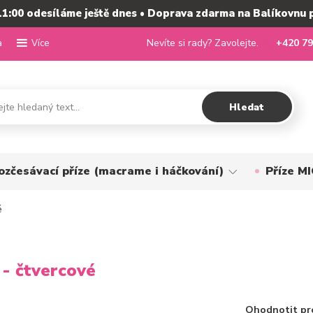
11:00 odesíláme ještě dnes • Doprava zdarma na Balíkovnu 
a
Nevíte si rady? Zavolejte.
+420 79
Více
Hledat
ozčesávací příze (macrame i háčkování)
Příze 
é
 - čtvercové
Ohodnotit pr