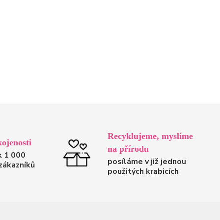
Recyklujeme, myslíme
ojenosti
na přírodu
k 1 000
posíláme v již jednou
zákazníků
použitých krabicích