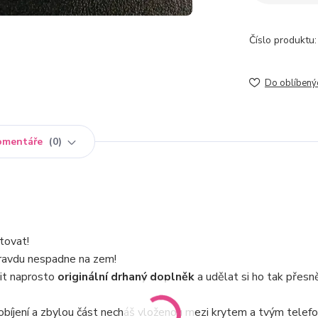
Číslo produktu:
Do oblíbený
omentáře
0
tovat!
 opravdu nespadne na zem!
it naprosto
originální drhaný doplněk
a udělat si ho tak přesn
obíjení a zbylou část necháš vloženou mezi krytem a tvým telef