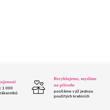
Recyklujeme, myslíme
ojenosti
na přírodu
k 1 000
posíláme v již jednou
zákazníků
použitých krabicích