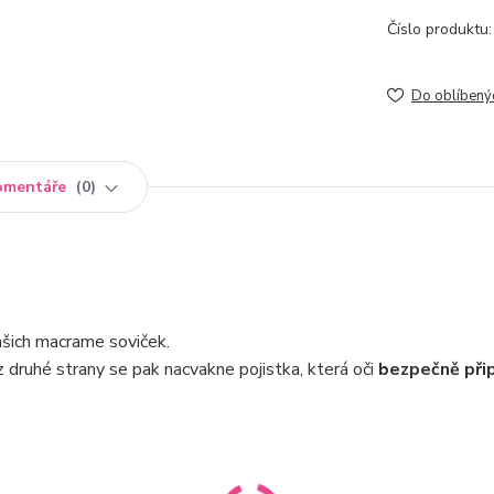
Číslo produktu:
Do oblíbený
omentáře
0
ašich macrame soviček.
z druhé strany se pak nacvakne pojistka, která oči
bezpečně přip