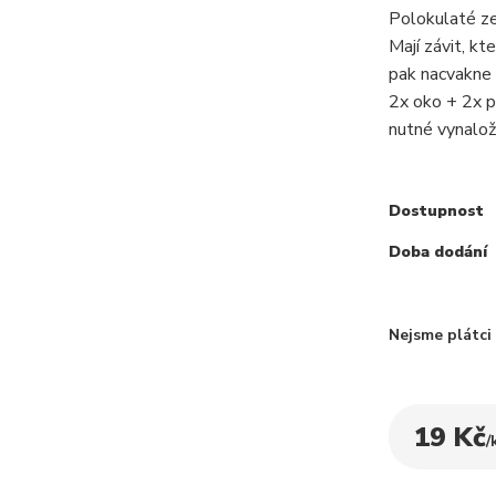
Polokulaté ze
Mají závit, k
pak nacvakne p
2x oko + 2x po
nutné vynalož.
Dostupnost
Doba dodání
Nejsme plátc
19 Kč
/