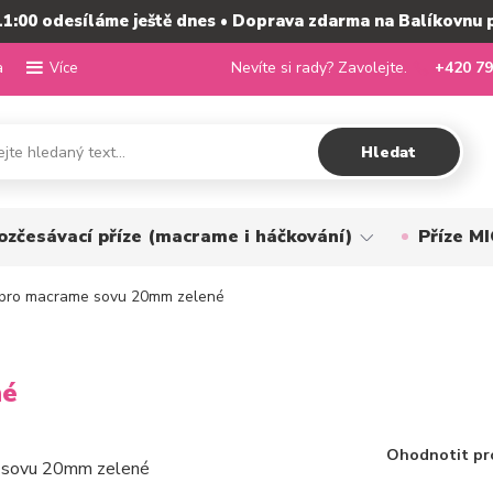
11:00 odesíláme ještě dnes • Doprava zdarma na Balíkovnu 
a
Nevíte si rady? Zavolejte.
+420 79
Více
Hledat
ozčesávací příze (macrame i háčkování)
Příze 
pro macrame sovu 20mm zelené
né
Ohodnotit pr