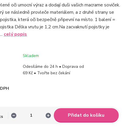
lené oči umocní výraz a dodají duši vašich macrame soviček.
terý se následně provleče materiálem, a z druhé strany se
ojistka, která oči bezpečně připevní na místo. 1 balení =
jistka Délka vrutu je 1,2 cm.Na zacvaknutí pojistky je
..
celý popis
Skladem
Odesíláme do 24 h • Doprava od
69 Kč • Tvořte bez čekání
i DPH
Přidat do košíku
ks