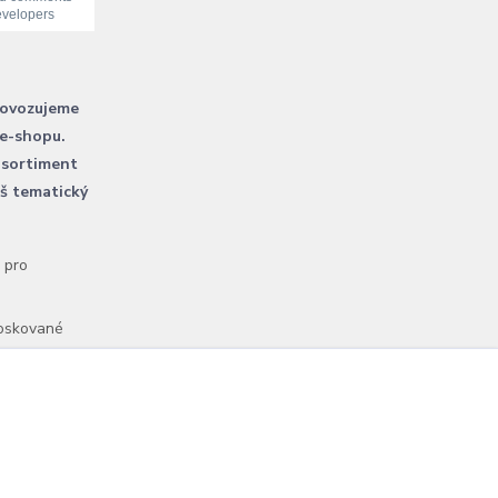
rovozujeme
 e-shopu.
 sortiment
áš tematický
l pro
voskované
Vytvořeno na
Eshop-rychle.cz