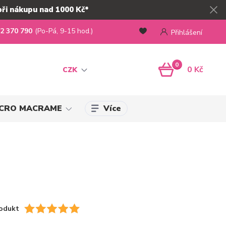
při nákupu nad 1000 Kč*
2 370 790
(Po-Pá, 9-15 hod.)
Přihlášení
0
0 Kč
CZK
Více
MICRO MACRAME
odukt