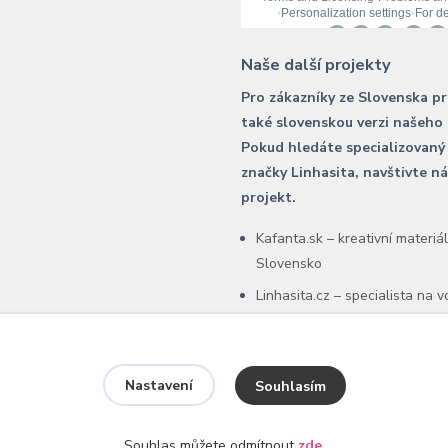
Naše další projekty
Pro zákazníky ze Slovenska p
také slovenskou verzi našeho
Pokud hledáte specializovaný
značky Linhasita, navštivte n
projekt.
Kafanta.sk – kreativní materiá
Slovensko
Linhasita.cz – specialista na 
šňůry Linhasita
Nastavení
Souhlasím
Souhlas můžete odmítnout
zde
.