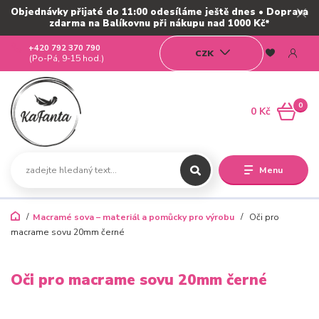
Objednávky přijaté do 11:00 odesíláme ještě dnes • Doprava
zdarma na Balíkovnu při nákupu nad 1000 Kč*
+420 792 370 790
CZK
(Po-Pá, 9-15 hod.)
0
0 Kč
Menu
Macramé sova – materiál a pomůcky pro výrobu
Oči pro
macrame sovu 20mm černé
Oči pro macrame sovu 20mm černé