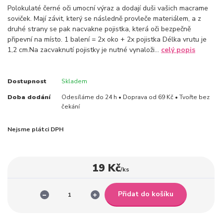
Polokulaté černé oči umocní výraz a dodají duši vašich macrame
soviček. Mají závit, který se následně provleče materiálem, a z
druhé strany se pak nacvakne pojistka, která oči bezpečně
připevní na místo. 1 balení = 2x oko + 2x pojistka Délka vrutu je
1,2 cm.Na zacvaknutí pojistky je nutné vynaloži...
celý popis
Dostupnost
Skladem
Doba dodání
Odesíláme do 24 h • Doprava od 69 Kč • Tvořte bez
čekání
Nejsme plátci DPH
19 Kč
/
ks
Přidat do košíku