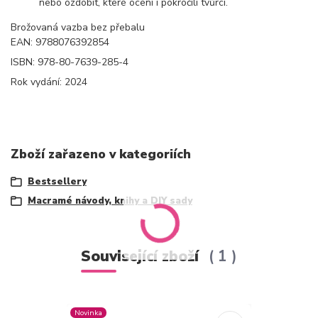
nebo ozdobit, které ocení i pokročilí tvůrci.
Brožovaná vazba bez přebalu
EAN:
9788076392854
ISBN:
978-80-7639-285-4
Rok vydání:
2024
Zboží zařazeno v kategoriích
Bestsellery
Macramé návody, knihy a DIY sady
Související zboží
1
Novinka