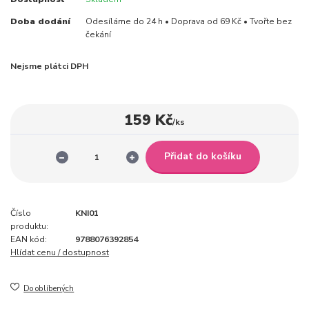
Doba dodání
Odesíláme do 24 h • Doprava od 69 Kč • Tvořte bez
čekání
Nejsme plátci DPH
159 Kč
/
ks
Přidat do košíku
Číslo
KNI01
produktu:
EAN kód:
9788076392854
Hlídat cenu / dostupnost
Do oblíbených