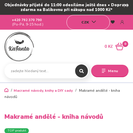
Objednávky přijaté do 11:00 odesíláme ještě dnes • Doprava
zdarma na Balíkovnu při nákupu nad 1000 Kč*
+420 792 370 790
CZK
(Po-Pá, 9-15 hod.)
0
0 Kč
Menu
Macramé návody, knihy a DIY sady
Makramé andělé - kniha
návodů
Makramé andělé - kniha návodů
TOP produkt