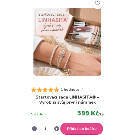
1 hodnocení
Startovací sada LINHASITA® –
Vyrob si svůj první náramek
399 Kč
Skladem
/
ks
Přidat do košíku