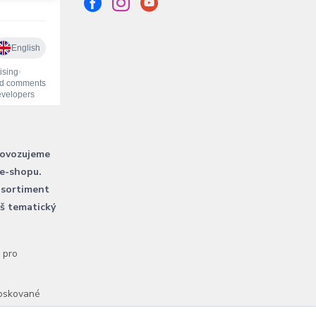
rovozujeme
 e-shopu.
 sortiment
áš tematický
l pro
voskované