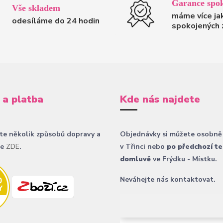
Garance spok
Vše skladem
máme více ja
odesíláme do 24 hodin
spokojených 
 a platba
Kde nás najdete
te několik způsobů dopravy a
Objednávky si můžete osobně
ce
ZDE
.
v Třinci nebo
po předchozí te
domluvě
ve Frýdku - Místku.
Neváhejte nás kontaktovat.