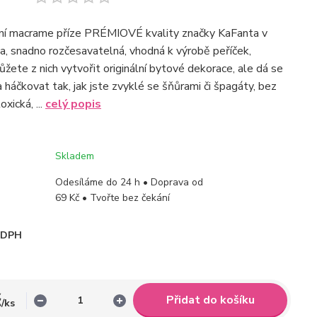
tní macrame příze PRÉMIOVÉ kvality značky KaFanta v
, snadno rozčesavatelná, vhodná k výrobě peříček,
sůžete z nich vytvořit originální bytové dekorace, ale dá se
 a háčkovat tak, jak jste zvyklé se šňůrami či špagáty, bez
oxická, ...
celý popis
Skladem
Odesíláme do 24 h • Doprava od
69 Kč • Tvořte bez čekání
i DPH
č
Přidat do košíku
/
ks