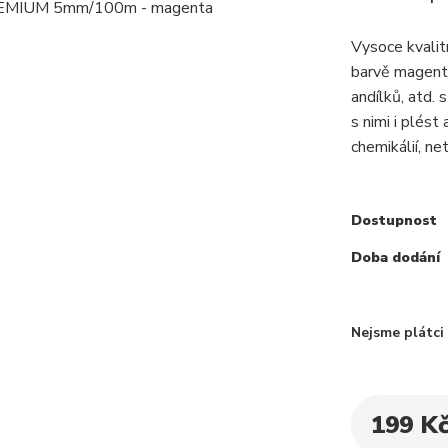
Vysoce kvali
barvě magenta
andílků, atd. 
s nimi i plést
chemikálií, net
Dostupnost
Doba dodání
Nejsme plátc
199 K