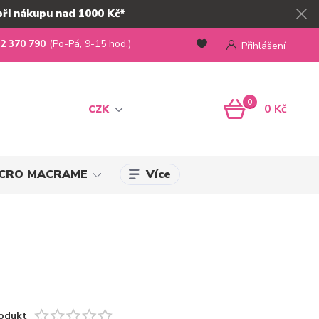
při nákupu nad 1000 Kč*
2 370 790
(Po-Pá, 9-15 hod.)
Přihlášení
0
0 Kč
CZK
Více
MICRO MACRAME
odukt