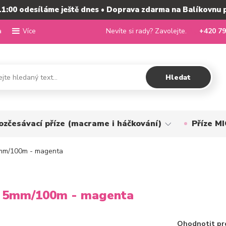
11:00 odesíláme ještě dnes • Doprava zdarma na Balíkovnu 
a
Nevíte si rady? Zavolejte.
+420 79
Více
Hledat
ozčesávací příze (macrame i háčkování)
Příze 
mm/100m - magenta
 5mm/100m - magenta
Ohodnotit pr