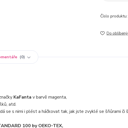
Číslo produktu:
Do oblíbený
omentáře
0
značky
KaFanta
v barvě magenta,
lků, atd.
dá se s nimi i plést a háčkovat tak, jak jste zvyklé se šňůrami či 
m STANDARD 100 by OEKO-TEX,