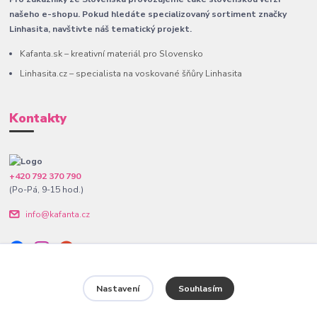
našeho e-shopu. Pokud hledáte specializovaný sortiment značky
Linhasita, navštivte náš tematický projekt.
Kafanta.sk – kreativní materiál pro Slovensko
Linhasita.cz – specialista na voskované šňůry Linhasita
Kontakty
+420 792 370 790
(Po-Pá, 9-15 hod.)
info@kafanta.cz
Nastavení
Souhlasím
www.kafanta.cz. Všechna práva vyhrazena.