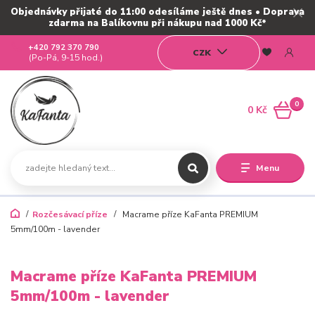
Objednávky přijaté do 11:00 odesíláme ještě dnes • Doprava
zdarma na Balíkovnu při nákupu nad 1000 Kč*
+420 792 370 790
CZK
(Po-Pá, 9-15 hod.)
0
0 Kč
Menu
Rozčesávací příze
Macrame příze KaFanta PREMIUM
5mm/100m - lavender
Macrame příze KaFanta PREMIUM
5mm/100m - lavender