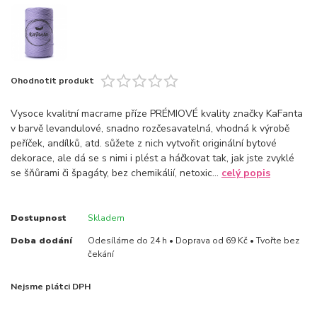
Ohodnotit produkt
Vysoce kvalitní macrame příze PRÉMIOVÉ kvality značky KaFanta
v barvě levandulové, snadno rozčesavatelná, vhodná k výrobě
peříček, andílků, atd. sůžete z nich vytvořit originální bytové
dekorace, ale dá se s nimi i plést a háčkovat tak, jak jste zvyklé
se šňůrami či špagáty, bez chemikálií, netoxic...
celý popis
Dostupnost
Skladem
Doba dodání
Odesíláme do 24 h • Doprava od 69 Kč • Tvořte bez
čekání
Nejsme plátci DPH