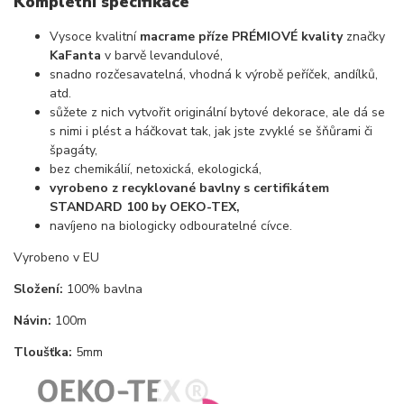
Kompletní specifikace
Vysoce kvalitní
macrame příze PRÉMIOVÉ kvality
značky
KaFanta
v barvě levandulové,
snadno rozčesavatelná, vhodná k výrobě peříček, andílků,
atd.
sůžete z nich vytvořit originální bytové dekorace, ale dá se
s nimi i plést a háčkovat tak, jak jste zvyklé se šňůrami či
špagáty,
bez chemikálií, netoxická, ekologická,
vyrobeno z recyklované bavlny s certifikátem
STANDARD 100 by OEKO-TEX,
navíjeno na biologicky odbouratelné cívce.
Vyrobeno v EU
Složení:
100% bavlna
Návin:
100m
Tloušťka:
5mm