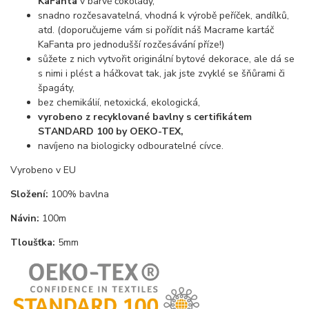
KaFanta
v barvě čokolády,
snadno rozčesavatelná, vhodná k výrobě peříček, andílků,
atd. (doporučujeme vám si pořídit náš Macrame kartáč
KaFanta pro jednodušší rozčesávání příze!)
sůžete z nich vytvořit originální bytové dekorace, ale dá se
s nimi i plést a háčkovat tak, jak jste zvyklé se šňůrami či
špagáty,
bez chemikálií, netoxická, ekologická,
vyrobeno z recyklované bavlny s certifikátem
STANDARD 100 by OEKO-TEX,
navíjeno na biologicky odbouratelné cívce.
Vyrobeno v EU
Složení:
100% bavlna
Návin:
100m
Tloušťka:
5mm