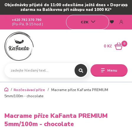
Objednávky přijaté do 11:00 odesíláme ještě dnes • Doprava
zdarma na Balíkovnu při nákupu nad 1000 Kč*
+420 792 370 790
CZK
(Po-Pá, 9-15 hod.)
0
0 Kč
Menu
Rozčesávací příze
Macrame příze KaFanta PREMIUM
5mm/100m - chocolate
Macrame příze KaFanta PREMIUM
5mm/100m - chocolate