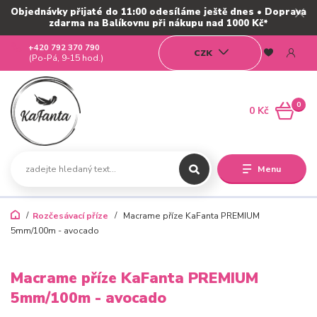
Objednávky přijaté do 11:00 odesíláme ještě dnes • Doprava
zdarma na Balíkovnu při nákupu nad 1000 Kč*
+420 792 370 790
CZK
(Po-Pá, 9-15 hod.)
0
0 Kč
Menu
Rozčesávací příze
Macrame příze KaFanta PREMIUM
5mm/100m - avocado
Macrame příze KaFanta PREMIUM
5mm/100m - avocado