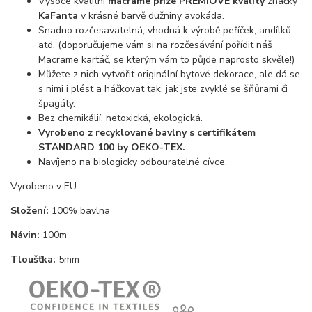
Vysoce kvalitní
macrame příze PRÉMIOVÉ kvality
značky
KaFanta
v krásné barvě dužniny avokáda.
Snadno rozčesavatelná, vhodná k výrobě peříček, andílků,
atd. (doporučujeme vám si na rozčesávání pořídit náš
Macrame kartáč, se kterým vám to půjde naprosto skvěle!)
Můžete z nich vytvořit originální bytové dekorace, ale dá se
s nimi i plést a háčkovat tak, jak jste zvyklé se šňůrami či
špagáty.
Bez chemikálií, netoxická, ekologická.
Vyrobeno z recyklované bavlny s certifikátem
STANDARD 100 by OEKO-TEX.
Navíjeno na biologicky odbouratelné cívce.
Vyrobeno v EU
Složení:
100% bavlna
Návin:
100m
Tloušťka:
5mm