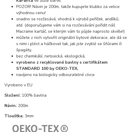
KaFanta
ve žluté barvě,
POZOR! Návin je 200m, takže kupujete klubko za velice
výhodnou cenu!
snadno se rozčesává, vhodná k výrobě peříček, andílků,
atd. (doporučujeme vám si na rozčesávání pořídit náš
Macrame kartáč, se kterým vám to půjde naprosto skvěle!)
můžete z nich vytvořit originální bytové dekorace, ale dá se
s nimi i plést a háčkovat tak, jak jste zvyklé se šňůrami či
špagáty,
bez chemikálií, netoxická, ekologická,
vyrobeno z recyklované bavlny s certifikátem
STANDARD 100 by OEKO-TEX,
navíjeno na biologicky odbouratelné cívce.
Vyrobeno v EU
Složení:
100% bavlna
Návin:
200m
Tloušťka:
3mm