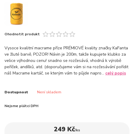
Ohodnotit produkt
Vysoce kvalitní macrame příze PRÉMIOVÉ kvality značky KaFanta
ve žluté barvě, POZOR! Návin je 200m, takže kupujete klubko za
velice výhodnou cenu! snadno se rozčesává, vhodná k výrobě
peříček, andílků, atd. (doporučujeme vám si na rozčesávání pořídit
náš Macrame kartáč, se kterým vám to půjde napro...
celý popis
Dostupnost
Není skladem
Nejsme plátci DPH
249 Kč
/
ks