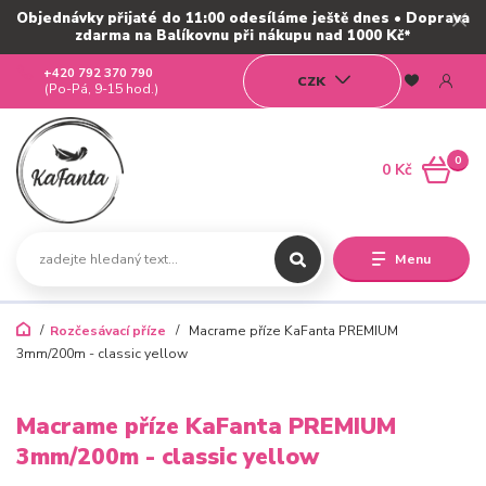
Objednávky přijaté do 11:00 odesíláme ještě dnes • Doprava
zdarma na Balíkovnu při nákupu nad 1000 Kč*
+420 792 370 790
CZK
(Po-Pá, 9-15 hod.)
0
0 Kč
Menu
Rozčesávací příze
Macrame příze KaFanta PREMIUM
3mm/200m - classic yellow
Macrame příze KaFanta PREMIUM
3mm/200m - classic yellow