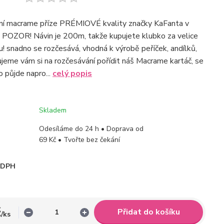
tní macrame příze PRÉMIOVÉ kvality značky KaFanta v
 POZOR! Návin je 200m, takže kupujete klubko za velice
! snadno se rozčesává, vhodná k výrobě peříček, andílků,
ujeme vám si na rozčesávání pořídit náš Macrame kartáč, se
 půjde napro...
celý popis
Skladem
Odesíláme do 24 h • Doprava od
69 Kč • Tvořte bez čekání
i DPH
č
Přidat do košíku
/
ks