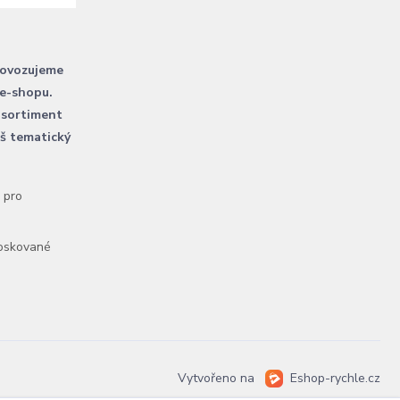
rovozujeme
 e-shopu.
 sortiment
áš tematický
l pro
voskované
Vytvořeno na
Eshop-rychle.cz