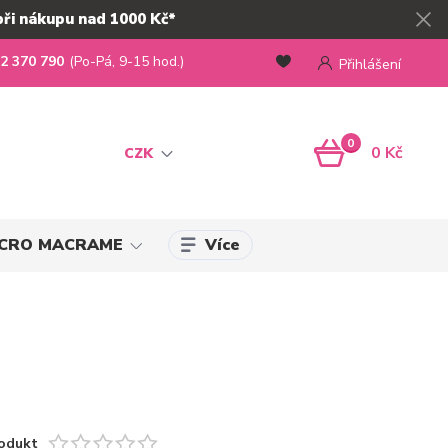
při nákupu nad 1000 Kč*
2 370 790
(Po-Pá, 9-15 hod.)
Přihlášení
0
0 Kč
CZK
Více
MICRO MACRAME
odukt