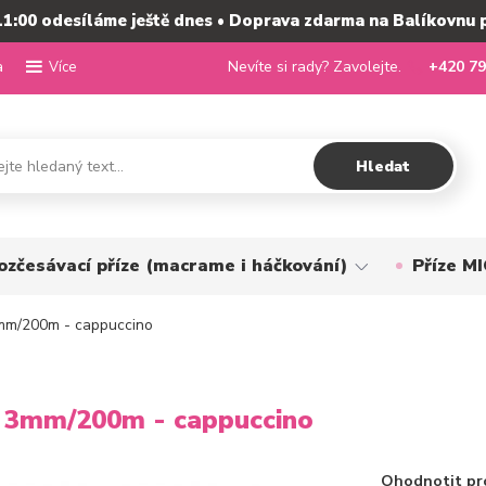
11:00 odesíláme ještě dnes • Doprava zdarma na Balíkovnu 
a
Nevíte si rady? Zavolejte.
+420 79
Více
Hledat
ozčesávací příze (macrame i háčkování)
Příze 
mm/200m - cappuccino
 3mm/200m - cappuccino
Ohodnotit pr