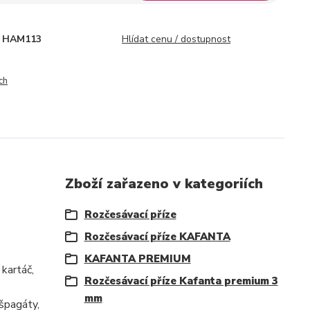
HAM113
Hlídat cenu / dostupnost
ch
Zboží zařazeno v kategoriích
Rozčesávací příze
Rozčesávací příze KAFANTA
KAFANTA PREMIUM
kartáč,
Rozčesávací příze Kafanta premium 3
mm
 špagáty,