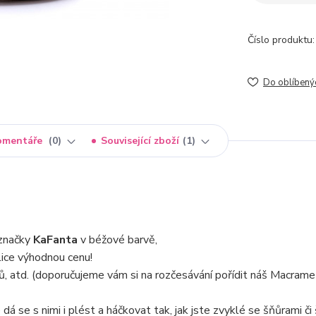
Číslo produktu:
Do oblíbený
omentáře
0
Související zboží
1
značky
KaFanta
v béžové barvě,
ice výhodnou cenu!
ů, atd. (doporučujeme vám si na rozčesávání pořídit náš Macrame 
dá se s nimi i plést a háčkovat tak, jak jste zvyklé se šňůrami či