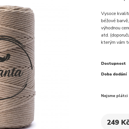
Vysoce kvali
béžové barvě,
výhodnou cenu
atd. (doporuč
kterým vám to
Dostupnost
Doba dodání
Nejsme plátc
249 K