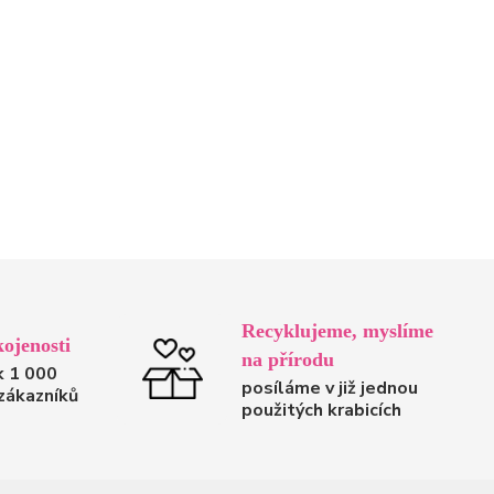
Recyklujeme, myslíme
ojenosti
na přírodu
k 1 000
posíláme v již jednou
zákazníků
použitých krabicích