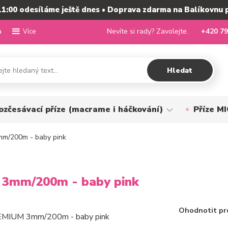
11:00 odesíláme ještě dnes • Doprava zdarma na Balíkovnu 
a
Nevíte si rady? Zavolejte.
+420 79
Více
Hledat
ozčesávací příze (macrame i háčkování)
Příze 
m/200m - baby pink
3mm/200m - baby pink
Ohodnotit pr