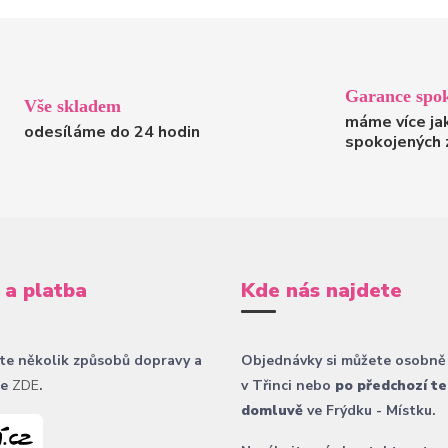
Garance spok
Vše skladem
máme více ja
odesíláme do 24 hodin
spokojených 
 a platba
Kde nás najdete
te několik způsobů dopravy a
Objednávky si můžete osobně
ce
ZDE
.
v Třinci nebo
po předchozí te
domluvě
ve Frýdku - Místku.