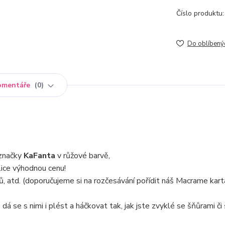
Číslo produktu:
Do oblíbený
omentáře
0
značky
KaFanta
v růžové barvě,
ice výhodnou cenu!
ů, atd. (doporučujeme si na rozčesávání pořídit náš Macrame kart
dá se s nimi i plést a háčkovat tak, jak jste zvyklé se šňůrami či