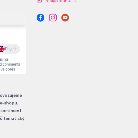
info@kafanta.cz
rovozujeme
 e-shopu.
 sortiment
áš tematický