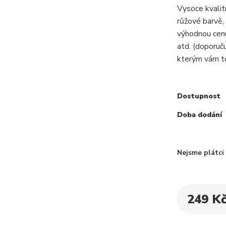
Vysoce kvali
růžové barvě,
výhodnou cenu
atd. (doporuč
kterým vám to
Dostupnost
Doba dodání
Nejsme plátc
249 K