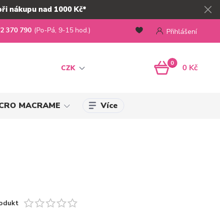
při nákupu nad 1000 Kč*
2 370 790
(Po-Pá, 9-15 hod.)
Přihlášení
0
0 Kč
CZK
Více
MICRO MACRAME
odukt