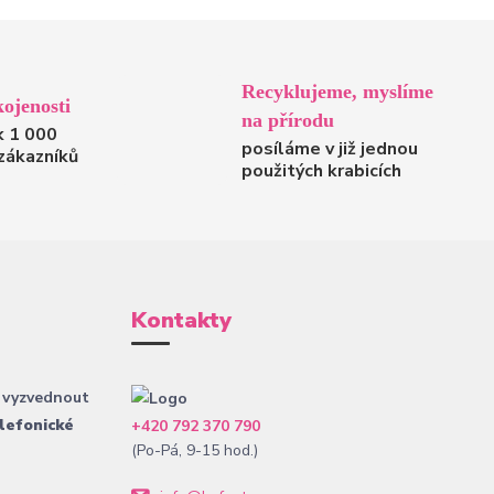
Recyklujeme, myslíme
ojenosti
na přírodu
k 1 000
posíláme v již jednou
zákazníků
použitých krabicích
Kontakty
 vyzvednout
lefonické
+420 792 370 790
(Po-Pá, 9-15 hod.)