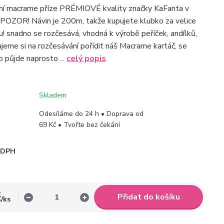
tní macrame příze PRÉMIOVÉ kvality značky KaFanta v
 POZOR! Návin je 200m, takže kupujete klubko za velice
! snadno se rozčesává, vhodná k výrobě peříček, andílků,
ujeme si na rozčesávání pořídit náš Macrame kartáč, se
 půjde naprosto ...
celý popis
Skladem
Odesíláme do 24 h • Doprava od
69 Kč • Tvořte bez čekání
i DPH
č
Přidat do košíku
/
ks