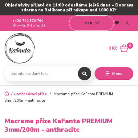
Objednávky přijaté do 11:00 odesíláme ještě dnes • Doprava
zdarma na Balíkovnu při nákupu nad 1000 Kč*
+420 792 370 790
CZK
(Po-Pá, 9-15 hod.)
0
0 Kč
Menu
Rozčesávací příze
Macrame příze KaFanta PREMIUM
3mm/200m - anthracite
Macrame příze KaFanta PREMIUM
3mm/200m - anthracite