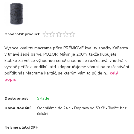
Ohodnotit produkt
Vysoce kvalitní macrame příze PRÉMIOVÉ kvality značky KaFanta
v tmavě šedé barvě, POZOR! Návin je 200m, takže kupujete
klubko za velice výhodnou cenu! snadno se rozčesává, vhodná k
výrobě peříček, andílků, atd. (doporučujeme vám si na rozčesávání
pořídit náš Macrame kartáč, se kterým vám to půjde n...
celý
popis
Dostupnost
Skladem
Doba dodání
Odesíláme do 24 h • Doprava od 69 Kč • Tvořte bez
čekání
Nejsme plátci DPH