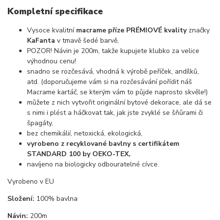
Kompletní specifikace
Vysoce kvalitní
macrame příze PRÉMIOVÉ kvality
značky
KaFanta
v tmavě šedé barvě,
POZOR! Návin je 200m, takže kupujete klubko za velice
výhodnou cenu!
snadno se rozčesává, vhodná k výrobě peříček, andílků,
atd. (doporučujeme vám si na rozčesávání pořídit náš
Macrame kartáč, se kterým vám to půjde naprosto skvěle!)
můžete z nich vytvořit originální bytové dekorace, ale dá se
s nimi i plést a háčkovat tak, jak jste zvyklé se šňůrami či
špagáty,
bez chemikálií, netoxická, ekologická,
vyrobeno z recyklované bavlny s certifikátem
STANDARD 100 by OEKO-TEX,
navíjeno na biologicky odbouratelné cívce.
Vyrobeno v EU
Složení:
100% bavlna
Návin:
200m