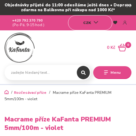
Objednávky přijaté do 11:00 odesíláme ještě dnes • Doprava
zdarma na Balíkovnu při nákupu nad 1000 Kč*
+420 792 370 790
CZK
(Po-Pá, 9-15 hod.)
0
0 Kč
Menu
Rozčesávací příze
Macrame příze KaFanta PREMIUM
5mm/100m - violet
Macrame příze KaFanta PREMIUM
5mm/100m - violet