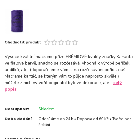
Ohodnotit produkt
Vysoce kvalitní macrame příze PRÉMIOVÉ kvality značky KaFanta
ve fialové barvě, snadno se rozčesává, vhodná k výrobě peříček,
andílků, atd. (doporučujeme vám si na rozčesávání pořídit náš
Macrame kartáč, se kterým vám to půjde naprosto skvěle!)
můžete z nich vytvořit originální bytové dekorace, ale...
celý
popis
Dostupnost
Skladem
Doba dodání
Odesíláme do 24 h • Doprava od 69 Kč • Tvořte bez
čekání
Nejsme plátci DPH