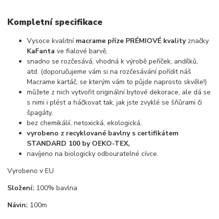
Kompletní specifikace
Vysoce kvalitní
macrame příze PRÉMIOVÉ kvality
značky
KaFanta
ve fialové barvě,
snadno se rozčesává, vhodná k výrobě peříček, andílků,
atd. (doporučujeme vám si na rozčesávání pořídit náš
Macrame kartáč, se kterým vám to půjde naprosto skvěle!)
můžete z nich vytvořit originální bytové dekorace, ale dá se
s nimi i plést a háčkovat tak, jak jste zvyklé se šňůrami či
špagáty,
bez chemikálií, netoxická, ekologická,
vyrobeno z recyklované bavlny s certifikátem
STANDARD 100 by OEKO-TEX,
navíjeno na biologicky odbouratelné cívce.
Vyrobeno v EU
Složení:
100% bavlna
Návin:
100m