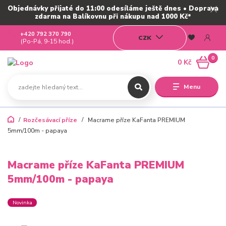
Objednávky přijaté do 11:00 odesíláme ještě dnes • Doprava
zdarma na Balíkovnu při nákupu nad 1000 Kč*
+420 792 370 790
CZK
(Po-Pá, 9-15 hod.)
0
0 Kč
Menu
Rozčesávací příze
Macrame příze KaFanta PREMIUM
5mm/100m - papaya
Macrame příze KaFanta PREMIUM
5mm/100m - papaya
Novinka