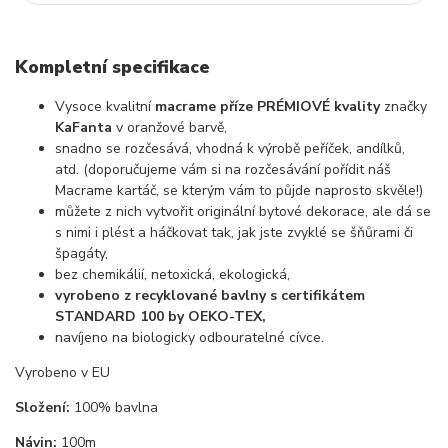
Kompletní specifikace
Vysoce kvalitní
macrame příze PRÉMIOVÉ kvality
značky
KaFanta
v oranžové barvě,
snadno se rozčesává, vhodná k výrobě peříček, andílků,
atd. (doporučujeme vám si na rozčesávání pořídit náš
Macrame kartáč, se kterým vám to půjde naprosto skvěle!)
můžete z nich vytvořit originální bytové dekorace, ale dá se
s nimi i plést a háčkovat tak, jak jste zvyklé se šňůrami či
špagáty,
bez chemikálií, netoxická, ekologická,
vyrobeno z recyklované bavlny s certifikátem
STANDARD 100 by OEKO-TEX,
navíjeno na biologicky odbouratelné cívce.
Vyrobeno v EU
Složení:
100% bavlna
Návin:
100m