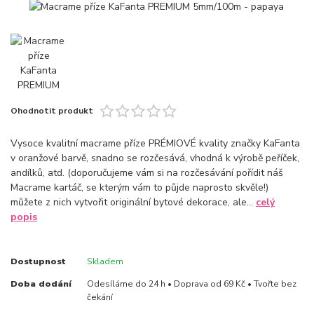
Ohodnotit produkt
Vysoce kvalitní macrame příze PRÉMIOVÉ kvality značky KaFanta
v oranžové barvě, snadno se rozčesává, vhodná k výrobě peříček,
andílků, atd. (doporučujeme vám si na rozčesávání pořídit náš
Macrame kartáč, se kterým vám to půjde naprosto skvěle!)
můžete z nich vytvořit originální bytové dekorace, ale...
celý
popis
Dostupnost
Skladem
Doba dodání
Odesíláme do 24 h • Doprava od 69 Kč • Tvořte bez
čekání