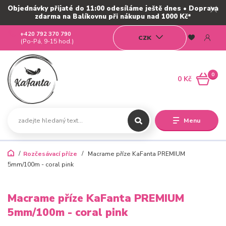
Objednávky přijaté do 11:00 odesíláme ještě dnes • Doprava
zdarma na Balíkovnu při nákupu nad 1000 Kč*
+420 792 370 790
CZK
(Po-Pá, 9-15 hod.)
0
0 Kč
Menu
Rozčesávací příze
Macrame příze KaFanta PREMIUM
5mm/100m - coral pink
Macrame příze KaFanta PREMIUM
5mm/100m - coral pink