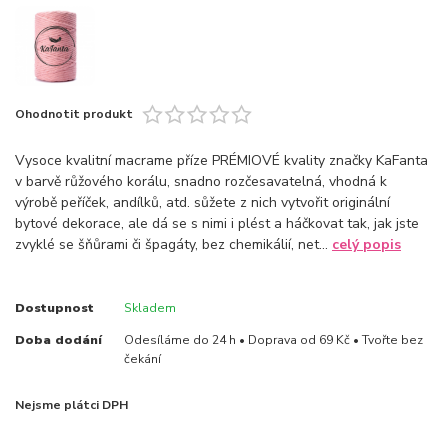
Ohodnotit produkt
Vysoce kvalitní macrame příze PRÉMIOVÉ kvality značky KaFanta
v barvě růžového korálu, snadno rozčesavatelná, vhodná k
výrobě peříček, andílků, atd. sůžete z nich vytvořit originální
bytové dekorace, ale dá se s nimi i plést a háčkovat tak, jak jste
zvyklé se šňůrami či špagáty, bez chemikálií, net...
celý popis
Dostupnost
Skladem
Doba dodání
Odesíláme do 24 h • Doprava od 69 Kč • Tvořte bez
čekání
Nejsme plátci DPH