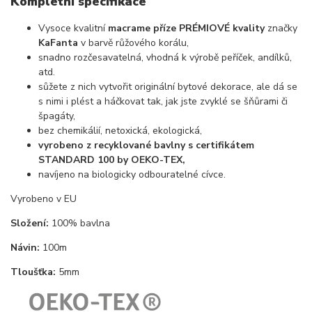
Kompletní specifikace
Vysoce kvalitní
macrame příze PRÉMIOVÉ kvality
značky
KaFanta
v barvě růžového korálu,
snadno rozčesavatelná, vhodná k výrobě peříček, andílků,
atd.
sůžete z nich vytvořit originální bytové dekorace, ale dá se
s nimi i plést a háčkovat tak, jak jste zvyklé se šňůrami či
špagáty,
bez chemikálií, netoxická, ekologická,
vyrobeno z recyklované bavlny s certifikátem
STANDARD 100 by OEKO-TEX,
navíjeno na biologicky odbouratelné cívce.
Vyrobeno v EU
Složení:
100% bavlna
Návin:
100m
Tloušťka:
5mm