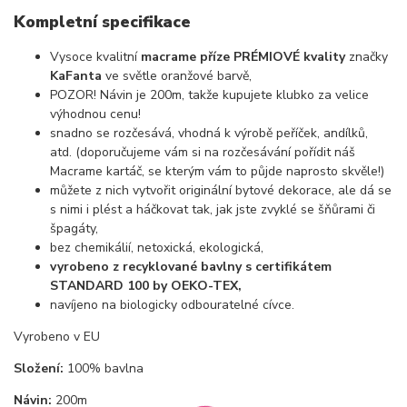
Kompletní specifikace
Vysoce kvalitní
macrame příze PRÉMIOVÉ kvality
značky
KaFanta
ve světle oranžové barvě,
POZOR! Návin je 200m, takže kupujete klubko za velice
výhodnou cenu!
snadno se rozčesává, vhodná k výrobě peříček, andílků,
atd. (doporučujeme vám si na rozčesávání pořídit náš
Macrame kartáč, se kterým vám to půjde naprosto skvěle!)
můžete z nich vytvořit originální bytové dekorace, ale dá se
s nimi i plést a háčkovat tak, jak jste zvyklé se šňůrami či
špagáty,
bez chemikálií, netoxická, ekologická,
vyrobeno z recyklované bavlny s certifikátem
STANDARD 100 by OEKO-TEX,
navíjeno na biologicky odbouratelné cívce.
Vyrobeno v EU
Složení:
100% bavlna
Návin:
200m