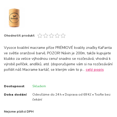
Ohodnotit produkt
Vysoce kvalitní macrame příze PRÉMIOVÉ kvality značky KaFanta
ve světle oranžové barvě, POZOR! Návin je 200m, takže kupujete
klubko za velice výhodnou cenu! snadno se rozčesává, vhodná k
výrobě peříček, andílků, atd. (doporučujeme vám si na rozčesávání
pořídit náš Macrame kartáč, se kterým vám to p...
celý popis
Dostupnost
Skladem
Doba dodání
Odesíláme do 24 h • Doprava od 69 Kč • Tvořte bez
čekání
Nejsme plátci DPH