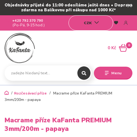
Objednávky přijaté do 11:00 odesíláme ještě dnes • Doprava
zdarma na Balíkovnu při nákupu nad 1000 Kč*
+420 792 370 790
CZK
(Po-Pá, 9-15 hod.)
0
0 Kč
Menu
Rozčesávací příze
Macrame příze KaFanta PREMIUM
3mm/200m - papaya
Macrame příze KaFanta PREMIUM
3mm/200m - papaya