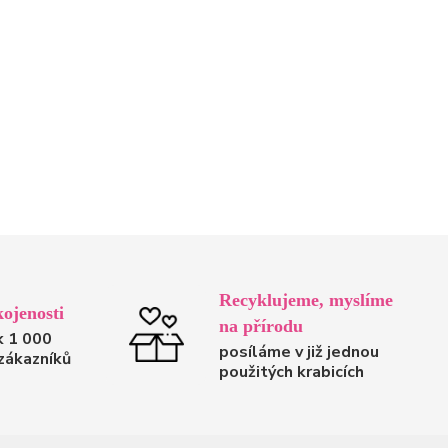
Recyklujeme, myslíme
ojenosti
na přírodu
k 1 000
posíláme v již jednou
zákazníků
použitých krabicích