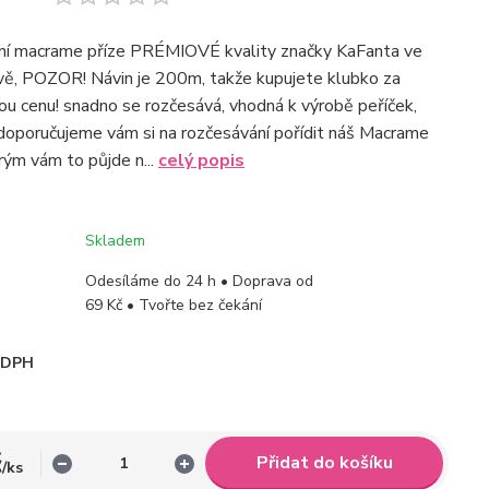
tní macrame příze PRÉMIOVÉ kvality značky KaFanta ve
vě, POZOR! Návin je 200m, takže kupujete klubko za
ou cenu! snadno se rozčesává, vhodná k výrobě peříček,
 (doporučujeme vám si na rozčesávání pořídit náš Macrame
rým vám to půjde n...
celý popis
Skladem
Odesíláme do 24 h • Doprava od
69 Kč • Tvořte bez čekání
i DPH
č
Přidat do košíku
/
ks