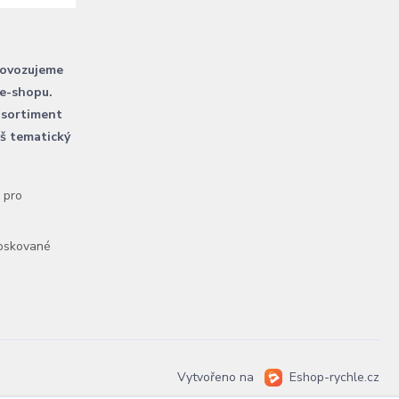
rovozujeme
 e-shopu.
 sortiment
áš tematický
l pro
voskované
Vytvořeno na
Eshop-rychle.cz