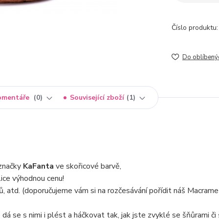
Číslo produktu:
Do oblíbený
omentáře
0
Související zboží
1
značky
KaFanta
ve skořicové barvě,
ice výhodnou cenu!
ů, atd. (doporučujeme vám si na rozčesávání pořídit náš Macrame 
dá se s nimi i plést a háčkovat tak, jak jste zvyklé se šňůrami či