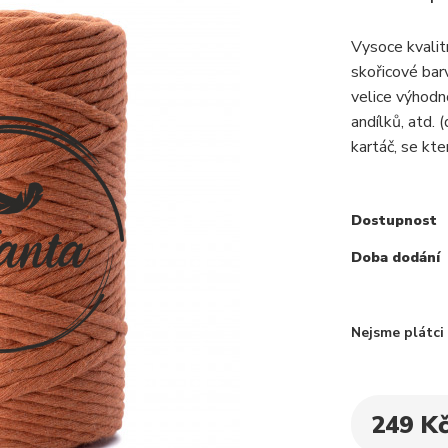
Vysoce kvali
skořicové bar
velice výhodn
andílků, atd.
kartáč, se kte
Dostupnost
Doba dodání
Nejsme plátc
249 K