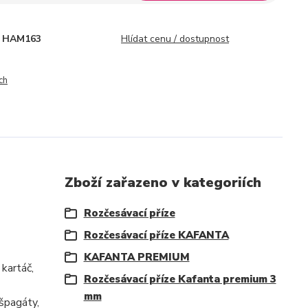
HAM163
Hlídat cenu / dostupnost
ch
Zboží zařazeno v kategoriích
Rozčesávací příze
Rozčesávací příze KAFANTA
KAFANTA PREMIUM
kartáč,
Rozčesávací příze Kafanta premium 3
mm
 špagáty,