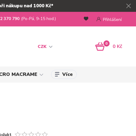
při nákupu nad 1000 Kč*
2 370 790
(Po-Pá, 9-15 hod.)
Přihlášení
0
0 Kč
CZK
Více
MICRO MACRAME
odukt