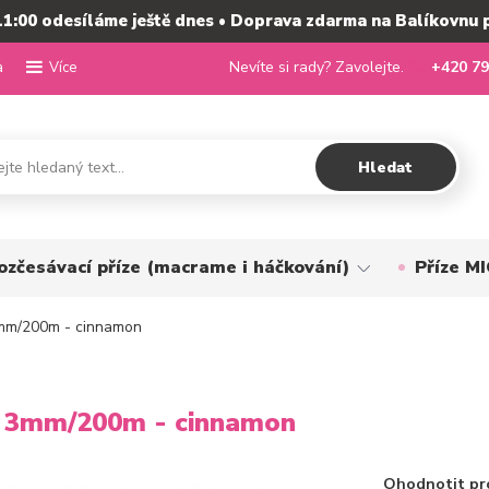
11:00 odesíláme ještě dnes • Doprava zdarma na Balíkovnu 
a
Nevíte si rady? Zavolejte.
+420 79
Více
Hledat
ozčesávací příze (macrame i háčkování)
Příze 
mm/200m - cinnamon
 3mm/200m - cinnamon
Ohodnotit pr