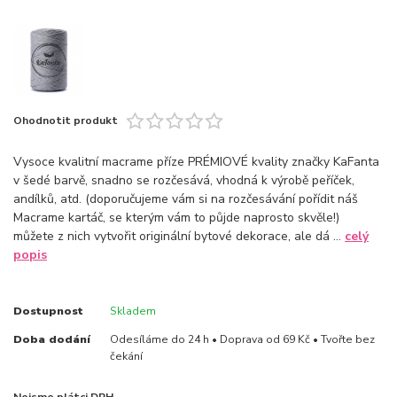
Ohodnotit produkt
Vysoce kvalitní macrame příze PRÉMIOVÉ kvality značky KaFanta
v šedé barvě, snadno se rozčesává, vhodná k výrobě peříček,
andílků, atd. (doporučujeme vám si na rozčesávání pořídit náš
Macrame kartáč, se kterým vám to půjde naprosto skvěle!)
můžete z nich vytvořit originální bytové dekorace, ale dá ...
celý
popis
Dostupnost
Skladem
Doba dodání
Odesíláme do 24 h • Doprava od 69 Kč • Tvořte bez
čekání
Nejsme plátci DPH