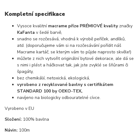
Kompletní specifikace
Vysoce kvalitní
macrame příze PRÉMIOVÉ kvality
značky
KaFanta
v šedé barvě,
snadno se rozčesává, vhodná k výrobě peříček, andílků,
atd. (doporučujeme vám si na rozčesávání pořídit náš
Macrame kartáč, se kterým vám to půjde naprosto skvěle!)
můžete z nich vytvořit originální bytové dekorace, ale dá se
s nimi i plést a háčkovat tak, jak jste zvyklé se šňůrami či
špagáty,
bez chemikálií, netoxická, ekologická,
vyrobeno z recyklované bavlny s certifikátem
STANDARD 100 by OEKO-TEX,
navíjeno na biologicky odbouratelné cívce.
Vyrobeno v EU
Složení:
100% bavlna
Návin:
100m