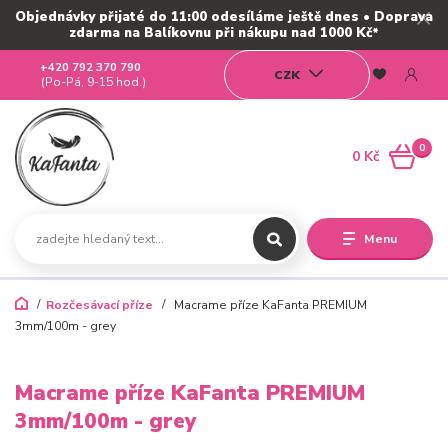
Objednávky přijaté do 11:00 odesíláme ještě dnes • Doprava
zdarma na Balíkovnu při nákupu nad 1000 Kč*
+420 792 370 790
CZK
(Po-Pá, 9-15 hod.)
0
0 Kč
Menu
Rozčesávací příze
Macrame příze KaFanta PREMIUM
3mm/100m - grey
Macrame příze KaFanta PREMIUM
3mm/100m - grey