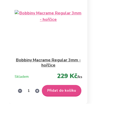
Bobbiny Macrame Regular 3mm -
hořčice
229 Kč
Skladem
/
ks
Přidat do košíku