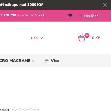
při nákupu nad 1000 Kč*
2 370 790
(Po-Pá, 9-15 hod.)
Přihlášení
0
0 Kč
CZK
Více
MICRO MACRAME
odukt