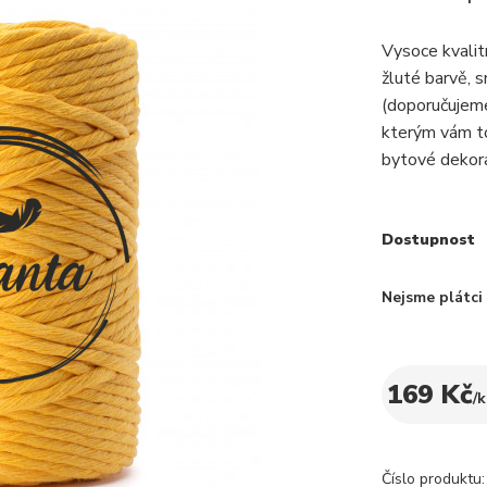
Vysoce kvali
žluté barvě, s
(doporučujeme
kterým vám to
bytové dekorac
Dostupnost
Nejsme plátc
169 Kč
/
k
Číslo produktu: