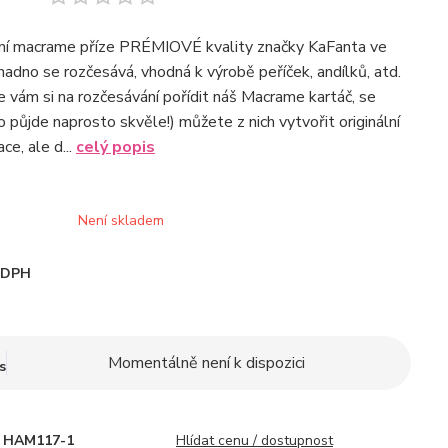
tní macrame příze PRÉMIOVÉ kvality značky KaFanta ve
nadno se rozčesává, vhodná k výrobě peříček, andílků, atd.
 vám si na rozčesávání pořídit náš Macrame kartáč, se
 půjde naprosto skvěle!) můžete z nich vytvořit originální
e, ale d...
celý popis
Není skladem
i DPH
Momentálně není k dispozici
s
HAM117-1
Hlídat cenu / dostupnost