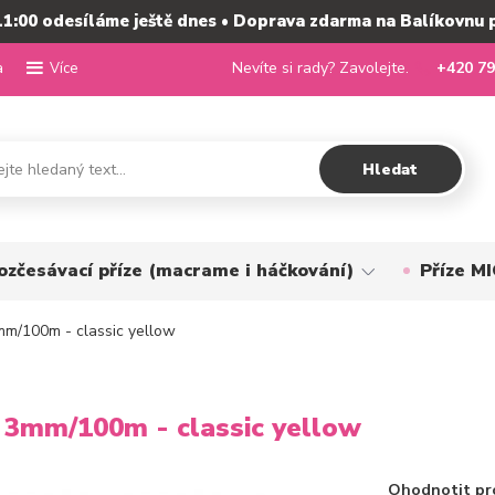
11:00 odesíláme ještě dnes • Doprava zdarma na Balíkovnu 
a
Nevíte si rady? Zavolejte.
+420 79
Více
Hledat
ozčesávací příze (macrame i háčkování)
Příze 
m/100m - classic yellow
3mm/100m - classic yellow
Ohodnotit pr