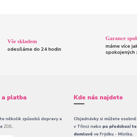
Garance spok
Vše skladem
máme více ja
odesíláme do 24 hodin
spokojených 
 a platba
Kde nás najdete
te několik způsobů dopravy a
Objednávky si můžete osobně
ce
ZDE
.
v Třinci nebo
po předchozí te
domluvě
ve Frýdku - Místku.