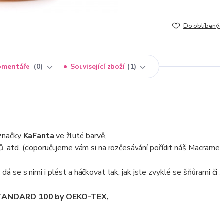
Do oblíbený
omentáře
0
Související zboží
1
značky
KaFanta
ve žluté barvě,
ů, atd. (doporučujeme vám si na rozčesávání pořídit náš Macrame 
dá se s nimi i plést a háčkovat tak, jak jste zvyklé se šňůrami či
m STANDARD 100 by OEKO-TEX,