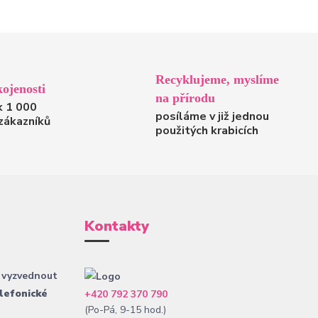
Recyklujeme, myslíme
ojenosti
na přírodu
k 1 000
posíláme v již jednou
zákazníků
použitých krabicích
Kontakty
 vyzvednout
lefonické
+420 792 370 790
(Po-Pá, 9-15 hod.)