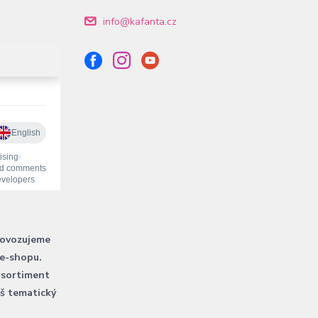
info@kafanta.cz
rovozujeme
 e-shopu.
 sortiment
áš tematický