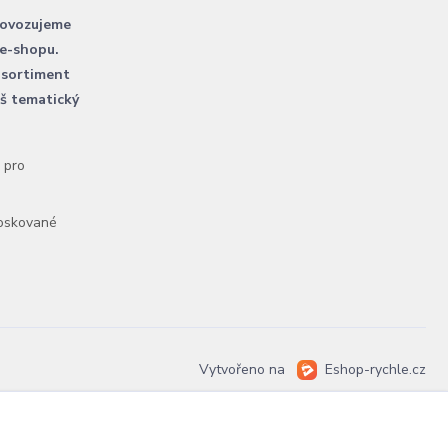
rovozujeme
 e-shopu.
 sortiment
áš tematický
l pro
voskované
Vytvořeno na
Eshop-rychle.cz