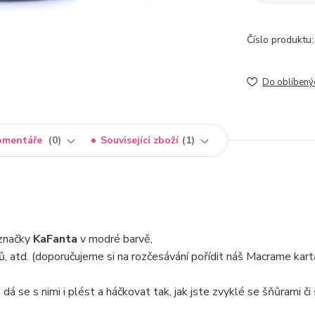
Číslo produktu:
Do oblíbený
omentáře
0
Související zboží
1
značky
KaFanta
v modré barvě,
ů, atd. (doporučujeme si na rozčesávání pořídit náš Macrame kart
dá se s nimi i plést a háčkovat tak, jak jste zvyklé se šňůrami či