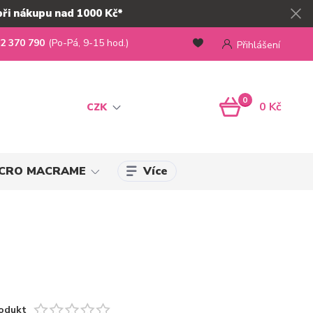
při nákupu nad 1000 Kč*
2 370 790
(Po-Pá, 9-15 hod.)
Přihlášení
0
0 Kč
CZK
Více
MICRO MACRAME
odukt