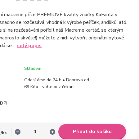
tní macrame příze PRÉMIOVÉ kvality značky KaFanta v
snadno se rozčesává, vhodná k výrobě peříček, andílků, atd.
 si na rozčesávání pořídit náš Macrame kartáč, se kterým
naprosto skvěle!) můžete z nich vytvořit originální bytové
dá se ...
celý popis
Skladem
Odesíláme do 24 h • Doprava od
69 Kč • Tvořte bez čekání
i DPH
č
Přidat do košíku
/
ks