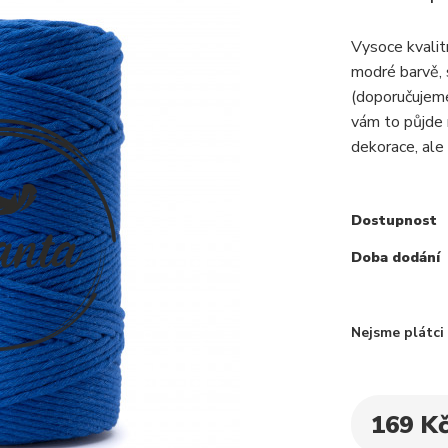
Vysoce kvali
modré barvě, 
(doporučujeme
vám to půjde 
dekorace, ale 
Dostupnost
Doba dodání
Nejsme plátc
169 K