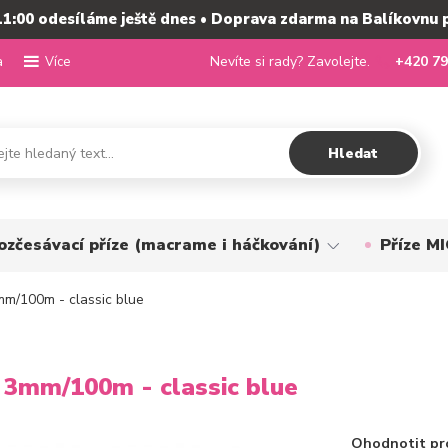
11:00 odesíláme ještě dnes • Doprava zdarma na Balíkovnu 
a
Nevíte si rady? Zavolejte.
+420 79
Více
Hledat
ozčesávací příze (macrame i háčkování)
Příze 
m/100m - classic blue
3mm/100m - classic blue
Ohodnotit pr