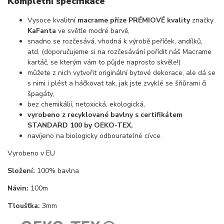
Kompletní specifikace
Vysoce kvalitní
macrame příze PRÉMIOVÉ kvality
značky
KaFanta
ve světle modré barvě,
snadno se rozčesává, vhodná k výrobě peříček, andílků,
atd. (doporučujeme si na rozčesávání pořídit náš Macrame
kartáč, se kterým vám to půjde naprosto skvěle!)
můžete z nich vytvořit originální bytové dekorace, ale dá se
s nimi i plést a háčkovat tak, jak jste zvyklé se šňůrami či
špagáty,
bez chemikálií, netoxická, ekologická,
vyrobeno z recyklované bavlny s certifikátem
STANDARD 100 by OEKO-TEX,
navíjeno na biologicky odbouratelné cívce.
Vyrobeno v EU
Složení:
100% bavlna
Návin:
100m
Tloušťka:
3mm