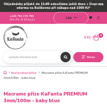
Objednávky přijaté do 11:00 odesíláme ještě dnes • Doprava
zdarma na Balíkovnu při nákupu nad 1000 Kč*
+420 792 370 790
CZK
(Po-Pá, 9-15 hod.)
0
0 Kč
Menu
Rozčesávací příze
Macrame příze KaFanta PREMIUM
3mm/100m - baby blue
Macrame příze KaFanta PREMIUM
3mm/100m - baby blue