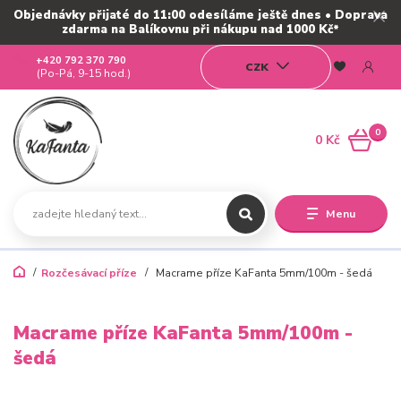
Objednávky přijaté do 11:00 odesíláme ještě dnes • Doprava
zdarma na Balíkovnu při nákupu nad 1000 Kč*
+420 792 370 790
CZK
(Po-Pá, 9-15 hod.)
0
0 Kč
Menu
Rozčesávací příze
Macrame příze KaFanta 5mm/100m - šedá
Macrame příze KaFanta 5mm/100m -
šedá