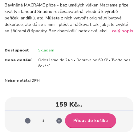
Bavlněná MACRAME příze - bez umělých vláken Macrame příze
kvality standard Snadno rozčesavatelná, vhodná k výrobě
peříček, andílků, atd. Můžete z nich vytvořit originální bytové
dekorace, ale dá se s nimi i plést a háčkovat tak, jak jste zvyklé
se šňůrami či špagáty. Bez chemikálií, netoxická, ekol...
celý popis
Dostupnost
Skladem
Doba dodání
Odesíláme do 24 h • Doprava od 69 Kč • Tvořte bez
čekání
Nejsme plátci DPH
159 Kč
/
ks
Přidat do košíku