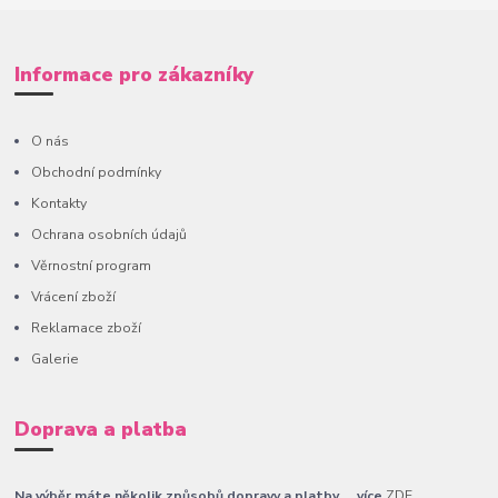
Informace pro zákazníky
O nás
Obchodní podmínky
Kontakty
Ochrana osobních údajů
Věrnostní program
Vrácení zboží
Reklamace zboží
Galerie
Doprava a platba
Na výběr máte několik způsobů dopravy a platby......více
ZDE
.