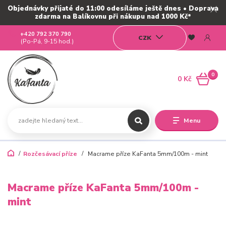
Objednávky přijaté do 11:00 odesíláme ještě dnes • Doprava
zdarma na Balíkovnu při nákupu nad 1000 Kč*
+420 792 370 790
CZK
(Po-Pá, 9-15 hod.)
0
0 Kč
Menu
Rozčesávací příze
Macrame příze KaFanta 5mm/100m - mint
Macrame příze KaFanta 5mm/100m -
mint