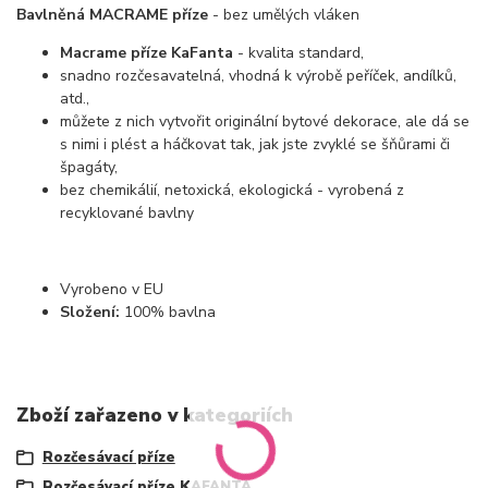
Bavlněná MACRAME příze
- bez umělých vláken
Macrame příze KaFanta
- kvalita standard,
snadno rozčesavatelná, vhodná k výrobě peříček, andílků,
atd.,
můžete z nich vytvořit originální bytové dekorace, ale dá se
s nimi i plést a háčkovat tak, jak jste zvyklé se šňůrami či
špagáty,
bez chemikálií, netoxická, ekologická - vyrobená z
recyklované bavlny
Vyrobeno v EU
Složení:
100% bavlna
Zboží zařazeno v kategoriích
Rozčesávací příze
Rozčesávací příze KAFANTA