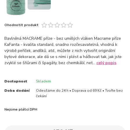
Ohodnotit produkt
Bavlněná MACRAME příze - bez umělých vláken Macrame příze
KaFanta - kvalita standard, snadno rozčesavatelná, vhodná k
výrobě peříček, andílků, atd., můžete z nich vytvořit originální
bytové dekorace, ale dá se s nimi i plést a háčkovat tak, jak jste
zvyklé se šňůrami či špagáty, bez chemikálií, net...
celý popis
Dostupnost
Skladem
Doba dodání
Odesíláme do 24 h • Doprava od 69 Kč • Tvořte bez
čekání
Nejsme plátci DPH