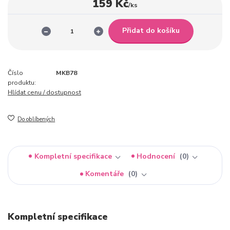
159 Kč
/
ks
Přidat do košíku
Číslo
MKB78
produktu:
Hlídat cenu / dostupnost
Do oblíbených
Kompletní specifikace
Hodnocení
0
Komentáře
0
Kompletní specifikace