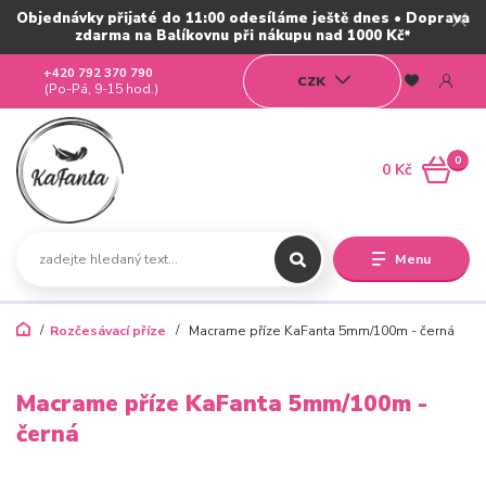
Objednávky přijaté do 11:00 odesíláme ještě dnes • Doprava
zdarma na Balíkovnu při nákupu nad 1000 Kč*
+420 792 370 790
CZK
(Po-Pá, 9-15 hod.)
0
0 Kč
Menu
Rozčesávací příze
Macrame příze KaFanta 5mm/100m - černá
Macrame příze KaFanta 5mm/100m -
černá