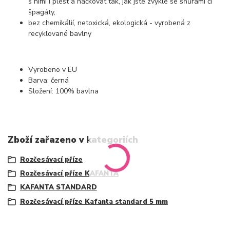
s nimi i plést a háčkovat tak, jak jste zvyklé se šňůrami či
špagáty,
bez chemikálií, netoxická, ekologická - vyrobená z
recyklované bavlny
Vyrobeno v EU
Barva: černá
Složení: 100% bavlna
Zboží zařazeno v kategoriích
Rozčesávací příze
Rozčesávací příze KAFANTA
KAFANTA STANDARD
Rozčesávací příze Kafanta standard 5 mm