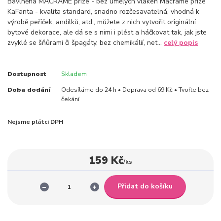
Bavlněná MACRAME příze - bez umělých vláken Macrame příze
KaFanta - kvalita standard, snadno rozčesavatelná, vhodná k
výrobě peříček, andílků, atd., můžete z nich vytvořit originální
bytové dekorace, ale dá se s nimi i plést a háčkovat tak, jak jste
zvyklé se šňůrami či špagáty, bez chemikálií, net...
celý popis
Dostupnost
Skladem
Doba dodání
Odesíláme do 24 h • Doprava od 69 Kč • Tvořte bez
čekání
Nejsme plátci DPH
159 Kč
/
ks
Přidat do košíku