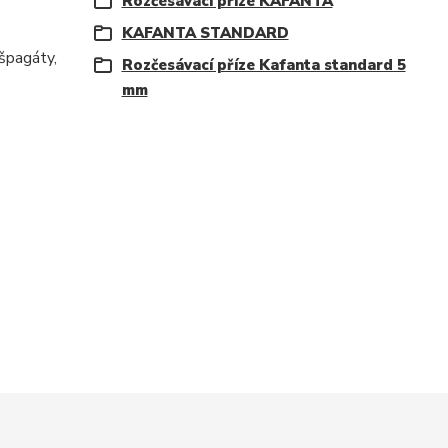
Rozčesávací příze KAFANTA
KAFANTA STANDARD
 špagáty,
Rozčesávací příze Kafanta standard 5
mm