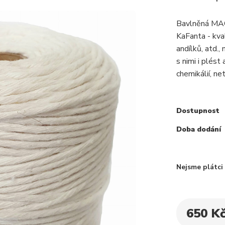
Bavlněná MAC
KaFanta - kva
andílků, atd.,
s nimi i plést
chemikálií, net
Dostupnost
Doba dodání
Nejsme plátc
650 K