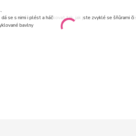
,
dá se s nimi i plést a háčkovat tak, jak jste zvyklé se šňůrami či
cyklované bavlny