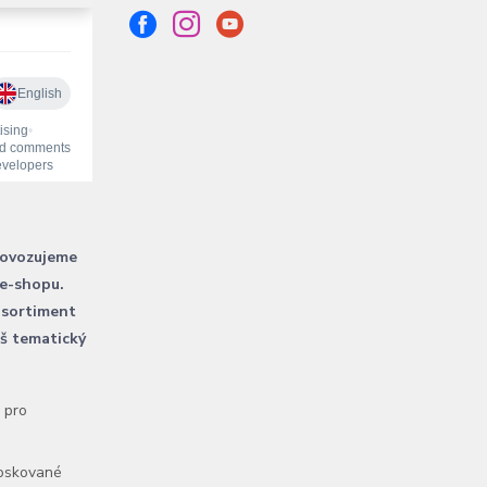
rovozujeme
 e-shopu.
 sortiment
áš tematický
l pro
voskované