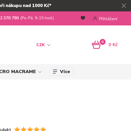
při nákupu nad 1000 Kč*
2 370 790
(Po-Pá, 9-15 hod.)
Přihlášení
0
0 Kč
CZK
Více
MICRO MACRAME
odukt