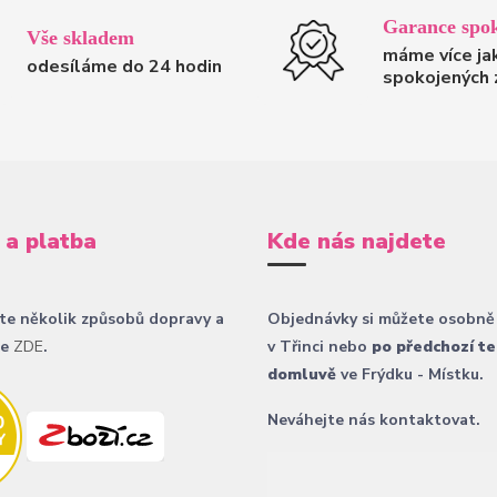
Garance spok
Vše skladem
máme více ja
odesíláme do 24 hodin
spokojených 
 a platba
Kde nás najdete
te několik způsobů dopravy a
Objednávky si můžete osobně
ce
ZDE
.
v Třinci nebo
po předchozí te
domluvě
ve Frýdku - Místku.
Neváhejte nás kontaktovat.