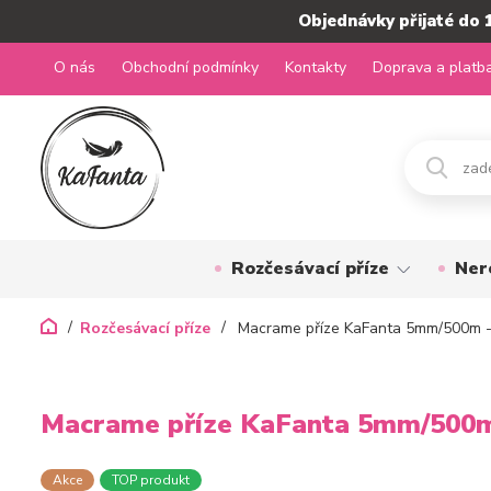
Objednávky přijaté do 
O nás
Obchodní podmínky
Kontakty
Doprava a platb
Rozčesávací příze
Ner
Rozčesávací příze
Macrame příze KaFanta 5mm/500m -
Macrame příze KaFanta 5mm/500m
Akce
TOP produkt