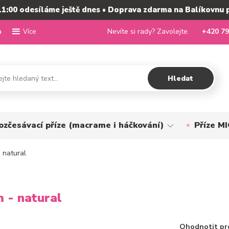
11:00 odesíláme ještě dnes • Doprava zdarma na Balíkovnu 
a
Nevíte si rady? Zavolejte.
+420 79
Více
Hledat
ozčesávací příze (macrame i háčkování)
Příze 
 natural
 - natural
Ohodnotit pr