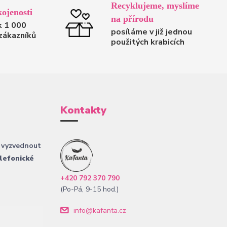
Recyklujeme, myslíme
ojenosti
na přírodu
k 1 000
posíláme v již jednou
zákazníků
použitých krabicích
Kontakty
 vyzvednout
lefonické
+420 792 370 790
(Po-Pá, 9-15 hod.)
info@kafanta.cz