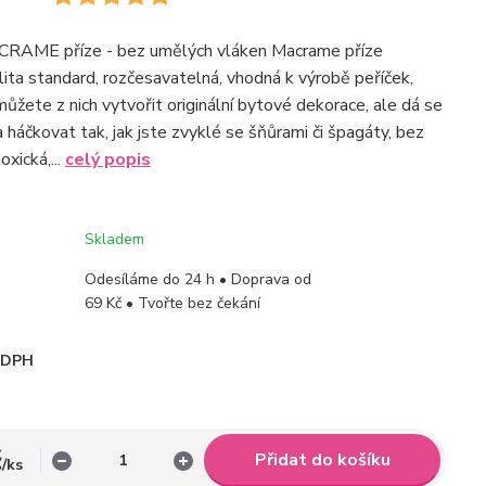
RAME příze - bez umělých vláken Macrame příze
lita standard, rozčesavatelná, vhodná k výrobě peříček,
 můžete z nich vytvořit originální bytové dekorace, ale dá se
 a háčkovat tak, jak jste zvyklé se šňůrami či špagáty, bez
oxická,...
celý popis
Skladem
Odesíláme do 24 h • Doprava od
69 Kč • Tvořte bez čekání
i DPH
č
Přidat do košíku
/
ks