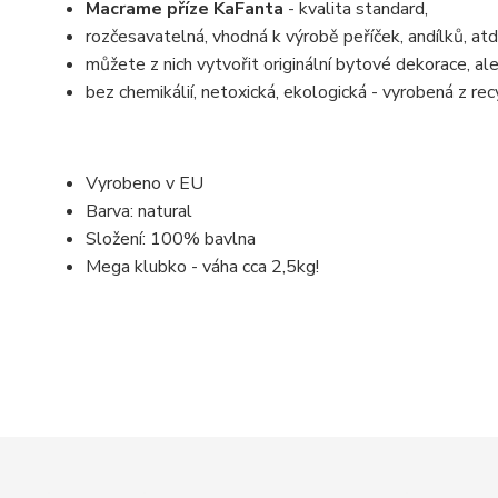
Macrame příze KaFanta
- kvalita standard,
rozčesavatelná, vhodná k výrobě peříček, andílků, atd.
můžete z nich vytvořit originální bytové dekorace, ale 
bez chemikálií, netoxická, ekologická - vyrobená z re
Vyrobeno v EU
Barva: natural
Složení: 100% bavlna
Mega klubko - váha cca 2,5kg!