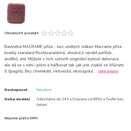
Ohodnotit produkt
Bavlněná MACRAME příze - bez umělých vláken Macrame příze
kvality standard Rozčesavatelná, vhodná k výrobě peříček,
andílků, atd. Můžete z nich vytvořit originální bytové dekorace,
ale dá se s nimi i plést a háčkovat tak, jak jste zvyklé se šňůrami
či špagáty. Bez chemikálií, netoxická, ekologická ...
celý popis
Dostupnost
Skladem
Doba dodání
Odesíláme do 24 h • Doprava od 69 Kč • Tvořte bez
čekání
Nejsme plátci DPH