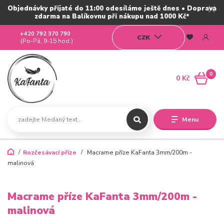
Objednávky přijaté do 11:00 odesíláme ještě dnes • Doprava
zdarma na Balíkovnu při nákupu nad 1000 Kč*
+420 792 370 790
CZK
(Po-Pá, 9-15 hod.)
0
0 Kč
Menu
Rozčesávací příze
Macrame příze KaFanta 3mm/200m -
malinová
Macrame příze KaFanta 3mm/200m -
malinová