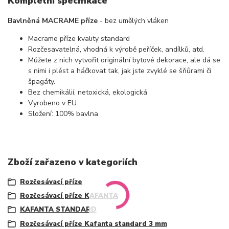
Kompletní specifikace
Bavlněná MACRAME příze
- bez umělých vláken
Macrame příze kvality standard
Rozčesavatelná, vhodná k výrobě peříček, andílků, atd.
Můžete z nich vytvořit originální bytové dekorace, ale dá se
s nimi i plést a háčkovat tak, jak jste zvyklé se šňůrami či
špagáty.
Bez chemikálií, netoxická, ekologická
Vyrobeno v EU
Složení: 100% bavlna
Zboží zařazeno v kategoriích
Rozčesávací příze
Rozčesávací příze KAFANTA
KAFANTA STANDARD
Rozčesávací příze Kafanta standard 3 mm