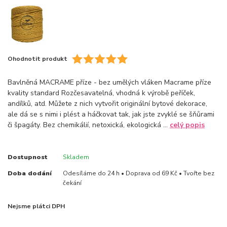
Ohodnotit produkt
Bavlněná MACRAME příze - bez umělých vláken Macrame příze
kvality standard Rozčesavatelná, vhodná k výrobě peříček,
andílků, atd. Můžete z nich vytvořit originální bytové dekorace,
ale dá se s nimi i plést a háčkovat tak, jak jste zvyklé se šňůrami
či špagáty. Bez chemikálií, netoxická, ekologická ...
celý popis
Dostupnost
Skladem
Doba dodání
Odesíláme do 24 h • Doprava od 69 Kč • Tvořte bez
čekání
Nejsme plátci DPH