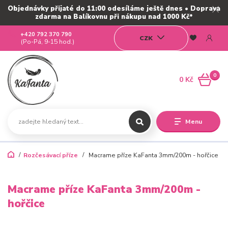
Objednávky přijaté do 11:00 odesíláme ještě dnes • Doprava
zdarma na Balíkovnu při nákupu nad 1000 Kč*
+420 792 370 790
CZK
(Po-Pá, 9-15 hod.)
0
0 Kč
Menu
Rozčesávací příze
Macrame příze KaFanta 3mm/200m - hořčice
Macrame příze KaFanta 3mm/200m -
hořčice