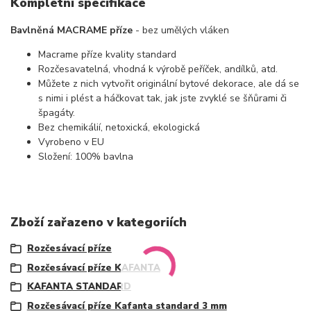
Kompletní specifikace
Bavlněná MACRAME příze
- bez umělých vláken
Macrame příze kvality standard
Rozčesavatelná, vhodná k výrobě peříček, andílků, atd.
Můžete z nich vytvořit originální bytové dekorace, ale dá se
s nimi i plést a háčkovat tak, jak jste zvyklé se šňůrami či
špagáty.
Bez chemikálií, netoxická, ekologická
Vyrobeno v EU
Složení: 100% bavlna
Zboží zařazeno v kategoriích
Rozčesávací příze
Rozčesávací příze KAFANTA
KAFANTA STANDARD
Rozčesávací příze Kafanta standard 3 mm