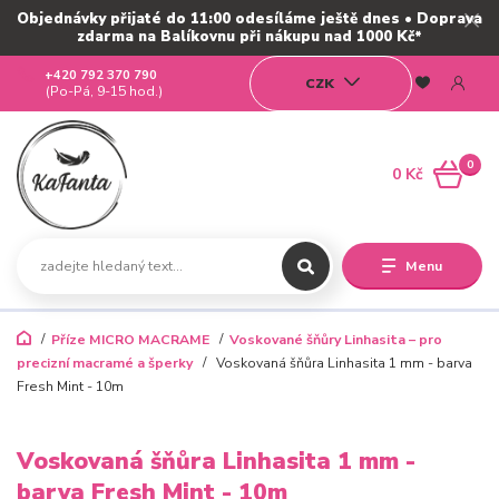
Objednávky přijaté do 11:00 odesíláme ještě dnes • Doprava
zdarma na Balíkovnu při nákupu nad 1000 Kč*
+420 792 370 790
CZK
(Po-Pá, 9-15 hod.)
0
0 Kč
Menu
Příze MICRO MACRAME
Voskované šňůry Linhasita – pro
precizní macramé a šperky
Voskovaná šňůra Linhasita 1 mm - barva
Fresh Mint - 10m
Voskovaná šňůra Linhasita 1 mm -
barva Fresh Mint - 10m