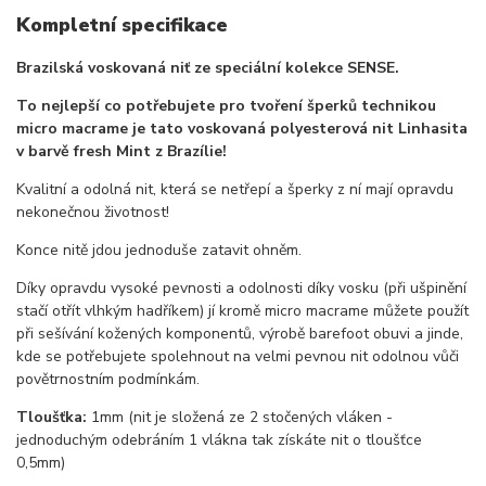
Kompletní specifikace
Brazilská voskovaná niť ze speciální kolekce SENSE.
To nejlepší co potřebujete pro tvoření šperků technikou
micro macrame je tato voskovaná polyesterová nit Linhasita
v barvě fresh Mint z Brazílie!
Kvalitní a odolná nit, která se netřepí a šperky z ní mají opravdu
nekonečnou životnost!
Konce nitě jdou jednoduše zatavit ohněm.
Díky opravdu vysoké pevnosti a odolnosti díky vosku (při ušpinění
stačí otřít vlhkým hadříkem) jí kromě micro macrame můžete použít
při sešívání kožených komponentů, výrobě barefoot obuvi a jinde,
kde se potřebujete spolehnout na velmi pevnou nit odolnou vůči
povětrnostním podmínkám.
Tloušťka:
1mm (nit je složená ze 2 stočených vláken -
jednoduchým odebráním 1 vlákna tak získáte nit o tloušťce
0,5mm)