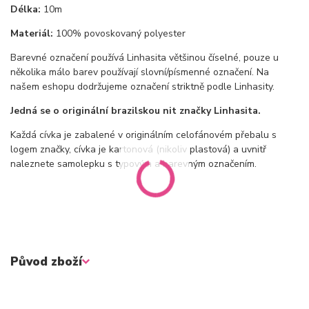
Délka:
10m
Materiál:
100% povoskovaný polyester
Barevné označení používá Linhasita většinou číselné, pouze u
několika málo barev používají slovní/písmenné označení. Na
našem eshopu dodržujeme označení striktně podle Linhasity.
Jedná se o originální brazilskou nit značky Linhasita.
Každá cívka je zabalené v originálním celofánovém přebalu s
logem značky, cívka je kartonová (nikoliv plastová) a uvnitř
naleznete samolepku s typovým a barevným označením.
Původ zboží