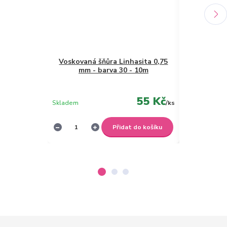
Voskovaná šňůra Linhasita 0,75
Voskovaná š
mm - barva 30 - 10m
55 Kč
Skladem
/
ks
Skladem
Přidat do košíku