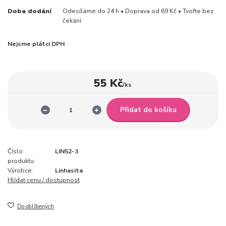
Doba dodání
Odesíláme do 24 h • Doprava od 69 Kč • Tvořte bez
čekání
Nejsme plátci DPH
55 Kč
/
ks
Přidat do košíku
Číslo
LIN52-3
produktu:
Výrobce:
Linhasita
Hlídat cenu / dostupnost
Do oblíbených