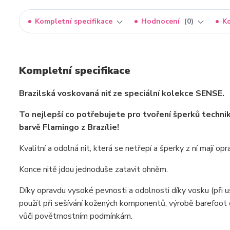
Kompletní specifikace
Hodnocení
0
K
Kompletní specifikace
Brazilská voskovaná niť ze speciální kolekce SENSE.
To nejlepší co potřebujete pro tvoření šperků techni
barvě Flamingo z Brazílie!
Kvalitní a odolná nit, která se netřepí a šperky z ní mají o
Konce nitě jdou jednoduše zatavit ohněm.
Díky opravdu vysoké pevnosti a odolnosti díky vosku (při 
použít při sešívání kožených komponentů, výrobě barefoot 
vůči povětrnostním podmínkám.