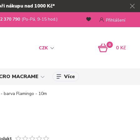
při nákupu nad 1000 Kč*
2 370 790
(Po-Pá, 9-15 hod.)
Přihlášení
0
0 Kč
CZK
Více
MICRO MACRAME
- barva Flamingo - 10m
odukt