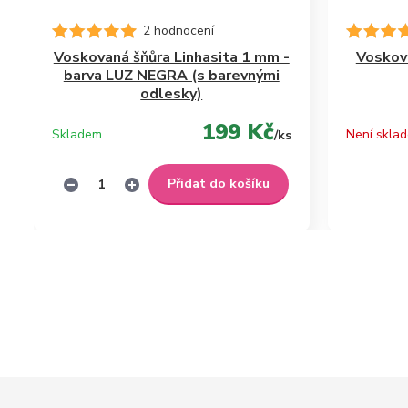
2 hodnocení
Voskovaná šňůra Linhasita 1 mm -
Voskova
barva LUZ NEGRA (s barevnými
odlesky)
199 Kč
Skladem
Není skla
/
ks
Přidat do košíku