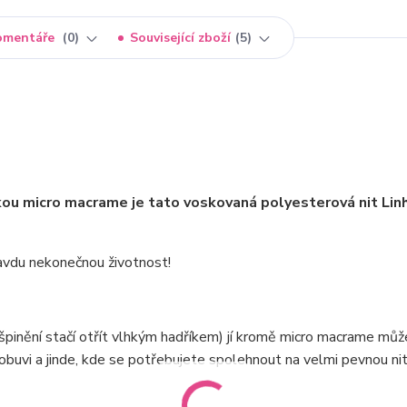
omentáře
0
Související zboží
5
kou micro macrame je tato voskovaná polyesterová nit Linh
pravdu nekonečnou životnost!
ušpinění stačí otřít vlhkým hadříkem) jí kromě micro macrame mů
obuvi a jinde, kde se potřebujete spolehnout na velmi pevnou ni