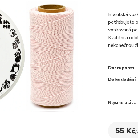
Brazilská vos
potřebujete p
voskovaná pol
Kvalitní a odo
nekonečnou ži
Dostupnost
Doba dodání
Nejsme plátc
55 Kč
/