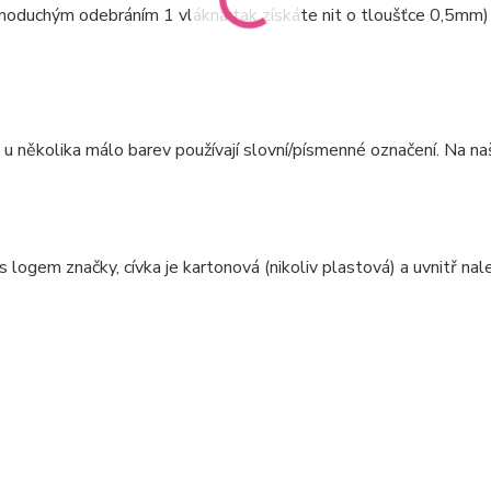
dnoduchým odebráním 1 vlákna tak získáte nit o tloušťce 0,5mm)
e u několika málo barev používají slovní/písmenné označení. Na n
 logem značky, cívka je kartonová (nikoliv plastová) a uvnitř na