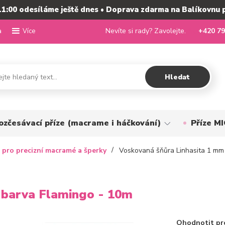
11:00 odesíláme ještě dnes • Doprava zdarma na Balíkovnu 
a
Nevíte si rady? Zavolejte.
+420 79
Více
Hledat
ozčesávací příze (macrame i háčkování)
Příze 
 pro precizní macramé a šperky
Voskovaná šňůra Linhasita 1 mm 
 barva Flamingo - 10m
Ohodnotit pr