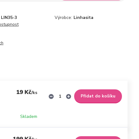
LIN35-3
Výrobce:
Linhasita
dostupnost
ch
19 Kč
/
ks
Přidat do košíku
Skladem