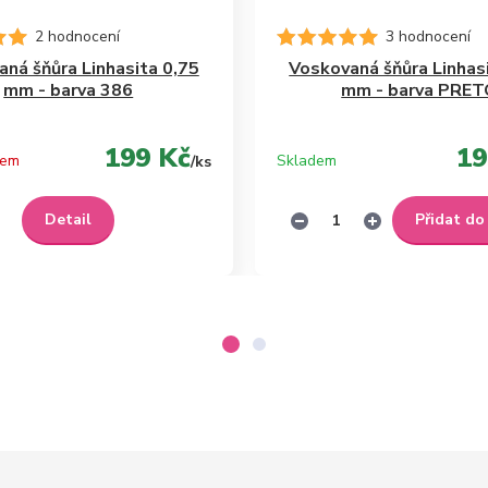
2 hodnocení
3 hodnocení
ná šňůra Linhasita 0,75
Voskovaná šňůra Linhas
mm - barva 386
mm - barva PRE
199 Kč
19
dem
Skladem
/
ks
Detail
Přidat do