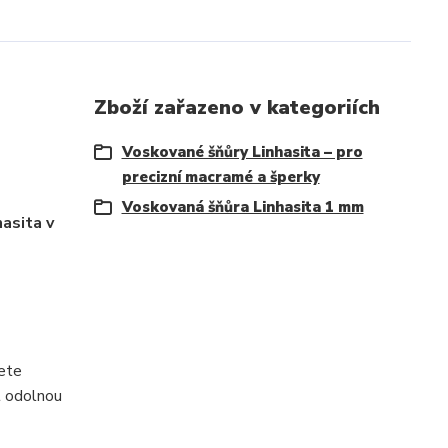
Zboží zařazeno v kategoriích
Voskované šňůry Linhasita – pro
precizní macramé a šperky
Voskovaná šňůra Linhasita 1 mm
asita v
žete
t odolnou