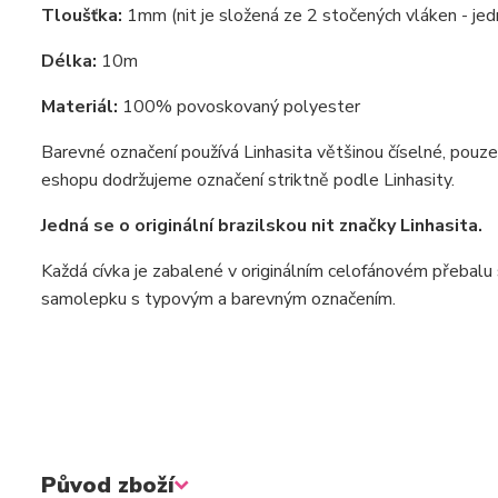
Tloušťka:
1mm (nit je složená ze 2 stočených vláken - je
Délka:
10m
Materiál:
100% povoskovaný polyester
Barevné označení používá Linhasita většinou číselné, pouz
eshopu dodržujeme označení striktně podle Linhasity.
Jedná se o originální brazilskou nit značky Linhasita.
Každá cívka je zabalené v originálním celofánovém přebalu s
samolepku s typovým a barevným označením.
Původ zboží