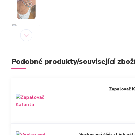
Podobné produkty/související zbož
Zapalovač 
Voskovaná šňůra Linhasita