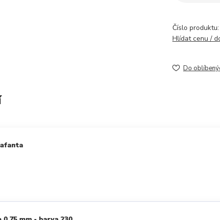
Číslo produktu:
Hlídat cenu / 
Do oblíbený
í
Kafanta
 0,75 mm - barva 230