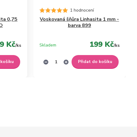
1 hodnocení
ita 0,75
Voskovaná šňůra Linhasita 1 mm -
TO
barva 899
9 Kč
199 Kč
Skladem
/
ks
/
ks
 košíku
Přidat do košíku