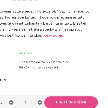
kovaná niť ze speciální kolekce SENSE. To nejlepší co
ro tvoření šperků technikou micro macrame je tato
yesterová nit Linhasita v barvě Flamingo z Brazílie!
lná nit, která se netřepí a šperky z ní mají opravdu
votnost! Konce nitě jdou...
celý popis
Skladem
Odesíláme do 24 h • Doprava od
69 Kč • Tvořte bez čekání
i DPH
Přidat do košíku
ks